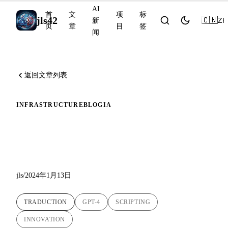
AI
首
文
项
标
jls42
🇨🇳
ZH
新
页
章
目
签
闻
返回文章列表
INFRASTRUCTURE
BLOG
IA
用人工智能革新博客文章翻
译
jls
/
2024年1月13日
TRADUCTION
GPT-4
SCRIPTING
INNOVATION