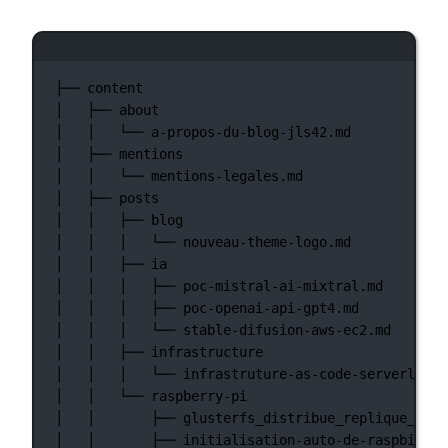
终端窗口
├──
content
│
├──
about
│
│
└──
a-propos-du-blog-jls42.md
│
├──
mentions
│
│
└──
mentions-legales.md
│
├──
posts
│
│
├──
blog
│
│
│
└──
nouveau-theme-logo.md
│
│
├──
ia
│
│
│
├──
poc-mistral-ai-mixtral.md
│
│
│
├──
poc-openai-api-gpt4.md
│
│
│
└──
stable-difusion-aws-ec2.md
│
│
├──
infrastructure
│
│
│
└──
infrastruture-as-code-serverless-
│
│
└──
raspberry-pi
│
│
├──
glusterfs_distribue_replique_sur_
│
│
├──
initialisation-auto-de-raspbian-s