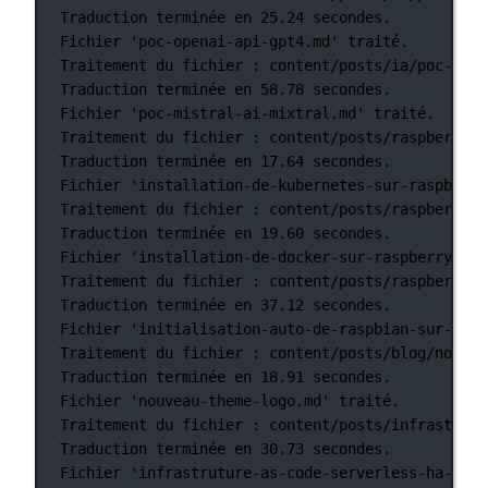
Traduction
terminée
en
25.24
secondes.
Fichier
'poc-openai-api-gpt4.md'
traité.
Traitement
du
fichier
:
content/posts/ia/poc-mist
Traduction
terminée
en
58.78
secondes.
Fichier
'poc-mistral-ai-mixtral.md'
traité.
Traitement
du
fichier
:
content/posts/raspberry-p
Traduction
terminée
en
17.64
secondes.
Fichier
'installation-de-kubernetes-sur-raspberry
Traitement
du
fichier
:
content/posts/raspberry-p
Traduction
terminée
en
19.60
secondes.
Fichier
'installation-de-docker-sur-raspberry-pi-
Traitement
du
fichier
:
content/posts/raspberry-p
Traduction
terminée
en
37.12
secondes.
Fichier
'initialisation-auto-de-raspbian-sur-rasp
Traitement
du
fichier
:
content/posts/blog/nouvea
Traduction
terminée
en
18.91
secondes.
Fichier
'nouveau-theme-logo.md'
traité.
Traitement
du
fichier
:
content/posts/infrastruct
Traduction
terminée
en
30.73
secondes.
Fichier
'infrastruture-as-code-serverless-ha-jls4