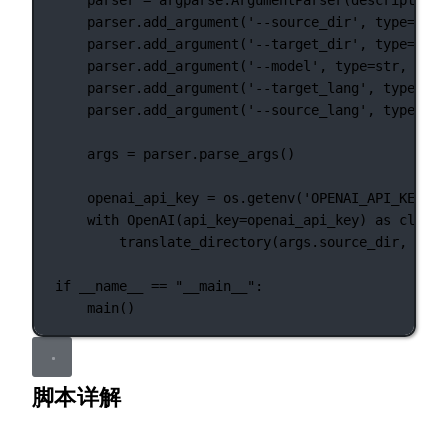
parser 
=
 argparse.ArgumentParser(
description
=
parser.add_argument(
'--source_dir'
, 
type
=
str
,
parser.add_argument(
'--target_dir'
, 
type
=
str
,
parser.add_argument(
'--model'
, 
type
=
str
, 
defa
parser.add_argument(
'--target_lang'
, 
type
=
str
parser.add_argument(
'--source_lang'
, 
type
=
str
args 
=
 parser.parse_args()
openai_api_key 
=
 os.getenv(
'OPENAI_API_KEY'
, 
with
 OpenAI(
api_key
=
openai_api_key) 
as
 client
translate_directory(args.source_dir, args
if
__name__
==
"__main__"
:
main()
脚本详解