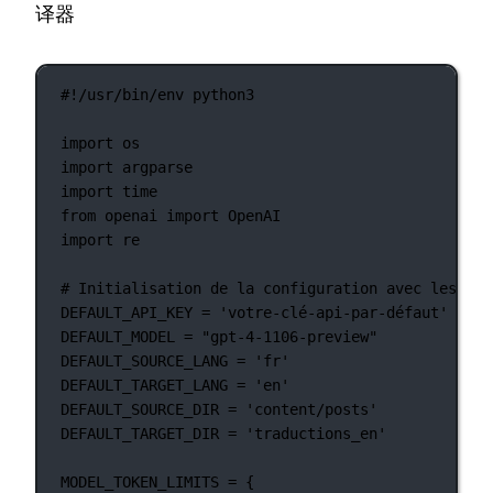
译器
#!/usr/bin/env python3
import
 os
import
 argparse
import
 time
from
 openai 
import
 OpenAI
import
 re
# Initialisation de la configuration avec les val
DEFAULT_API_KEY
=
'votre-clé-api-par-défaut'
DEFAULT_MODEL
=
"gpt-4-1106-preview"
DEFAULT_SOURCE_LANG
=
'fr'
DEFAULT_TARGET_LANG
=
'en'
DEFAULT_SOURCE_DIR
=
'content/posts'
DEFAULT_TARGET_DIR
=
'traductions_en'
MODEL_TOKEN_LIMITS
=
 {