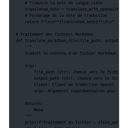
# Traduire la note en langue cible
translated_note 
=
 translate_with_openai(trans
# Formatage de la note de traduction
return
f
"
\n\n
**
{
translated_note
}
**
\n\n
"
# Traitement des fichiers Markdown
def
translate_markdown_file
(file_path, output_pat
"""
Traduit le contenu d'un fichier markdown en u
Args:
file_path (str): Chemin vers le fichier m
output_path (str): Chemin vers le fichier
client: Client de traduction OpenAI.
args: Arguments supplémentaires pour le p
Returns:
None
"""
print
(
f
"Traitement du fichier : 
{
file_path
}
"
)