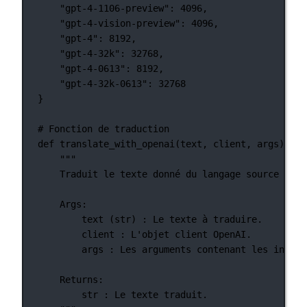
"gpt-4-1106-preview"
: 
4096
,
"gpt-4-vision-preview"
: 
4096
,
"gpt-4"
: 
8192
,
"gpt-4-32k"
: 
32768
,
"gpt-4-0613"
: 
8192
,
"gpt-4-32k-0613"
: 
32768
}
# Fonction de traduction
def
translate_with_openai
(text, client, args):
"""
Traduit le texte donné du langage source au l
Args:
text (str) : Le texte à traduire.
client : L'objet client OpenAI.
args : Les arguments contenant les inform
Returns:
str : Le texte traduit.