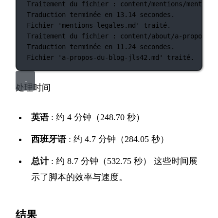
Traitement
du
fichier
:
content/mentions/mentions
Traduction
terminée
en
13.14
secondes.
Fichier
'mentions-legales.md'
traité.
Traitement
du
fichier
:
content/about/a-propos-du
Traduction
terminée
en
11.24
secondes.
Fichier
'a-propos-du-blog-jls42.md'
traité.
处理时间
英语
: 约 4 分钟（248.70 秒）
西班牙语
: 约 4.7 分钟（284.05 秒）
总计
: 约 8.7 分钟（532.75 秒） 这些时间展
示了脚本的效率与速度。
结果