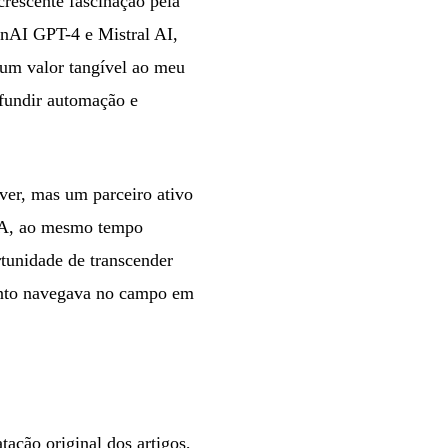
crescente fascinação pela
penAI GPT-4 e Mistral AI,
o um valor tangível ao meu
 fundir automação e
ver, mas um parceiro ativo
 IA, ao mesmo tempo
tunidade de transcender
uanto navegava no campo em
tação original dos artigos,