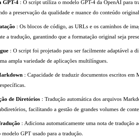
m GPT-4
: O script utiliza o modelo GPT-4 da OpenAI para tra
ando a preservação da qualidade e nuance do conteúdo original
atação
: Os blocos de código, as URLs e os caminhos de imag
te a tradução, garantindo que a formatação original seja pres
ngue
: O script foi projetado para ser facilmente adaptável a 
uma ampla variedade de aplicações multilíngues.
 Markdown
: Capacidade de traduzir documentos escritos em
específicas.
ão de Diretórios
: Tradução automática dos arquivos Mark
ubdiretórios, facilitando a gestão de grandes volumes de cont
Tradução
: Adiciona automaticamente uma nota de tradução a
 o modelo GPT usado para a tradução.