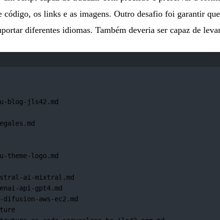
ódigo, os links e as imagens. Outro desafio foi garantir que 
portar diferentes idiomas. Também deveria ser capaz de levar
Janela de terminal
u-blog-jls42.md
egales.md
u-theme-logo.md
stral-ai-mixtral.md
enai-api-gpt4.md
-difusion-aws-ec2.md
ture