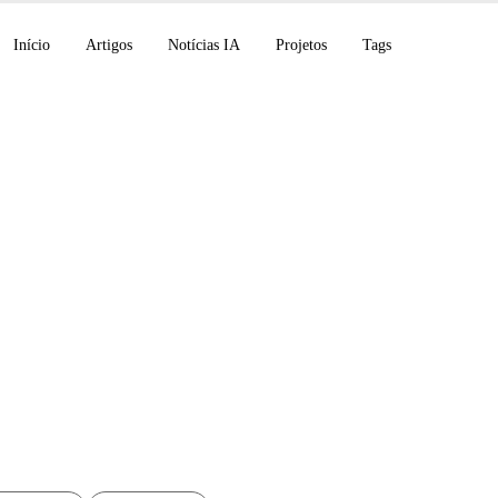
Início
Artigos
Notícias IA
Projetos
Tags
nar as Traduções de 
com IA