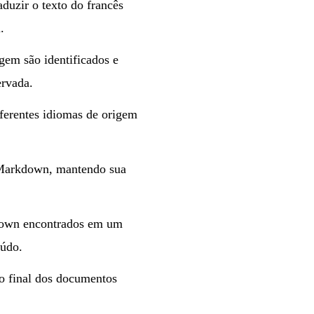
duzir o texto do francês
.
em são identificados e
ervada.
diferentes idiomas de origem
 Markdown, mantendo sua
down encontrados em um
eúdo.
o final dos documentos