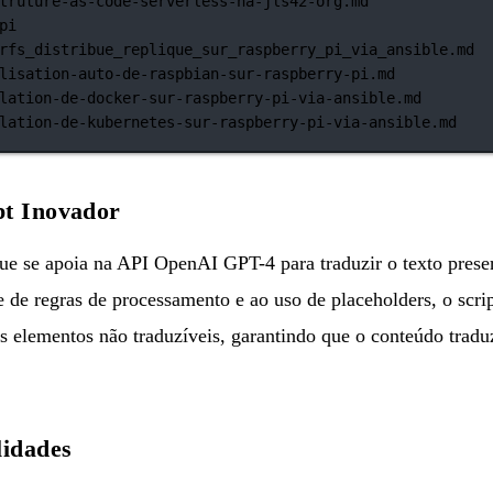
truture-as-code-serverless-ha-jls42-org.md
pi
rfs_distribue_replique_sur_raspberry_pi_via_ansible.md
lisation-auto-de-raspbian-sur-raspberry-pi.md
lation-de-docker-sur-raspberry-pi-via-ansible.md
lation-de-kubernetes-sur-raspberry-pi-via-ansible.md
pt Inovador
que se apoia na API OpenAI GPT-4 para traduzir o texto pres
e de regras de processamento e ao uso de placeholders, o scrip
os elementos não traduzíveis, garantindo que o conteúdo tradu
lidades