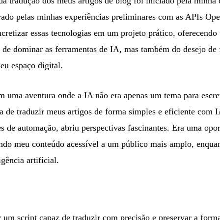
a tradução dos meus artigos de blog foi iniciado pela minha 
spirado pelas minhas experiências preliminares com as APIs O
oncretizar essas tecnologias em um projeto prático, oferecend
s de dominar as ferramentas de IA, mas também do desejo de
eu espaço digital.
m uma aventura onde a IA não era apenas um tema para escre
a de traduzir meus artigos de forma simples e eficiente com
s de automação, abriu perspectivas fascinantes. Era uma opor
rnando meu conteúdo acessível a um público mais amplo, enq
gência artificial.
ar um script capaz de traduzir com precisão e preservar a forma