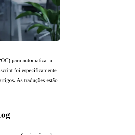
POC) para automatizar a
cript foi especificamente
rtigos. As traduções estão
log