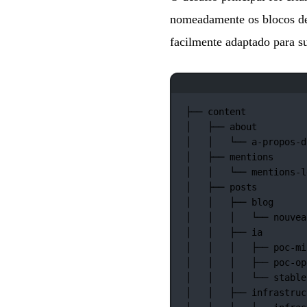
nomeadamente os blocos de c
facilmente adaptado para su
├──
content
│
├──
about
│
│
└──
a-propos-d
│
├──
mentions
│
│
└──
mentions-l
│
├──
posts
│
│
├──
blog
│
│
│
└──
nouvea
│
│
├──
ia
│
│
│
├──
poc-mi
│
│
│
├──
poc-op
│
│
│
└──
stable
│
│
├──
infrastruc