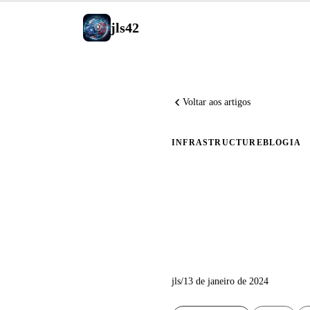
jls42
Voltar aos artigos
INFRASTRUCTURE
BLOG
IA
Revolucio
de Blog 
jls
/
13 de janeiro de 2024