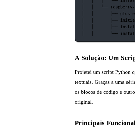
│
│
│
└──
infras
│
│
└──
raspberry-
│
│
├──
gluste
│
│
├──
initia
│
│
├──
instal
│
│
└──
instal
A Solução: Um Scri
Projetei um script Python 
textuais. Graças a uma séri
os blocos de código e outr
original.
Principais Funciona