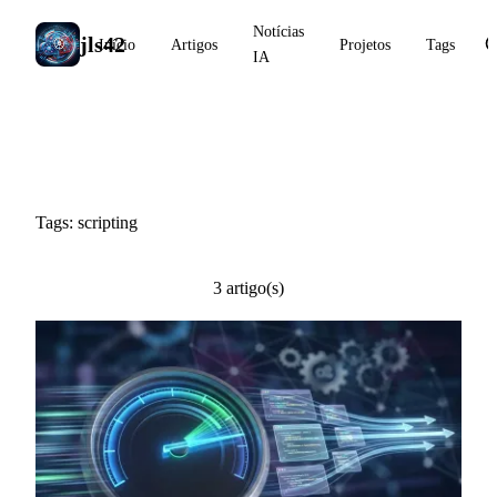
Notícias
jls42
Início
Artigos
Projetos
Tags
IA
#scripting
Tags: scripting
3 artigo(s)