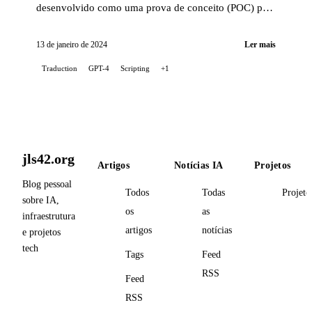
desenvolvido como uma prova de conceito (POC) para
automatizar a tradução das publicações do meu blog,
usando o...
13 de janeiro de 2024
Ler mais
Traduction
GPT-4
Scripting
+1
jls42.org
Artigos
Notícias IA
Projetos
Blog pessoal
Todos
Todas
Projeto
sobre IA,
os
as
infraestrutura
artigos
notícias
e projetos
tech
Tags
Feed
RSS
Feed
RSS