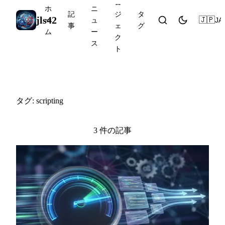
ロ
ホ
ニ
記
ジ
タ
jls42
🇯🇵
JA
ー
ュ
事
ェ
グ
ム
ー
ク
ス
ト
#scripting
タグ: scripting
3 件の記事