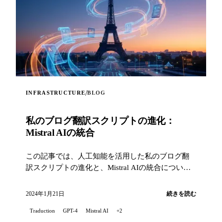
/
INFRASTRUCTURE
BLOG
私のブログ翻訳スクリプトの進化：
Mistral AIの統合
この記事では、人工知能を活用した私のブログ翻
訳スクリプトの進化と、Mistral AIの統合について
お話しします...
2024年1月21日
続きを読む
Traduction
GPT-4
Mistral AI
+2