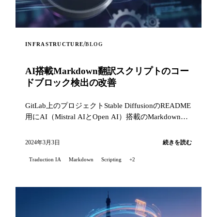
/
INFRASTRUCTURE
BLOG
AI搭載Markdown翻訳スクリプトのコー
ドブロック検出の改善
GitLab上のプロジェクトStable DiffusionのREADME
用にAI（Mistral AIとOpen AI）搭載のMarkdown翻
訳スクリプトを使用していて、私は問題に遭遇し...
2024年3月3日
続きを読む
Traduction IA
Markdown
Scripting
+2