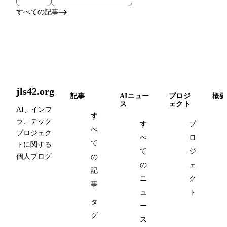
すべての記事
jls42.org
記事
AIニュー
プロジ
概要
ス
ェクト
AI、インフ
す
ラ、テック
す
プ
べ
プロジェク
べ
ロ
て
トに関する
て
ジ
個人ブログ
の
の
ェ
記
ニ
ク
事
ュ
ト
タ
ー
グ
ス