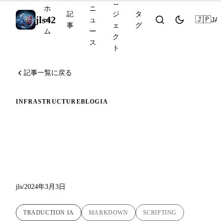
ロ
ホ
ニ
記
ジ
タ
jls42
🇯🇵
JA
ー
ュ
事
ェ
グ
ム
ー
ク
ス
ト
記事一覧に戻る
INFRASTRUCTURE
BLOG
IA
AI搭載Markdown翻訳スク
リプトのコードブロック検
出の改善
jls
/
2024年3月3日
TRADUCTION IA
MARKDOWN
SCRIPTING