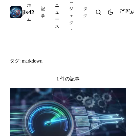
ロ
ホ
ニ
記
ジ
タ
jls42
🇯🇵
JA
ー
ュ
事
ェ
グ
ム
ー
ク
ス
ト
#markdown
タグ: markdown
1 件の記事