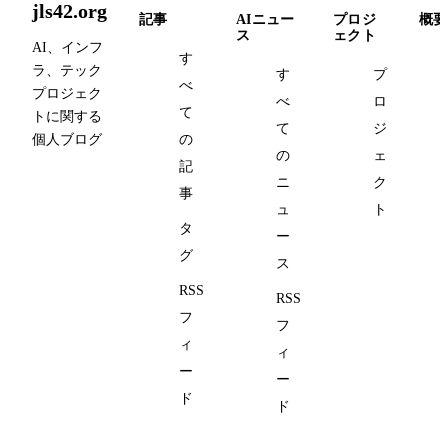
jls42.org
記事
AIニュー
プロジ
概要
ス
ェクト
AI、インフ
す
ラ、テック
す
プ
べ
プロジェク
べ
ロ
て
トに関する
て
ジ
個人ブログ
の
の
ェ
記
ニ
ク
事
ュ
ト
タ
ー
グ
ス
RSS
RSS
フ
フ
ィ
ィ
ー
ー
ド
ド