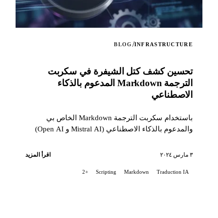
/
BLOG
INFRASTRUCTURE
تحسين كشف كتل الشيفرة في سكربت
الترجمة Markdown المدعوم بالذكاء
الاصطناعي
باستخدام سكربت الترجمة Markdown الخاص بي
والمدعوم بالذكاء الاصطناعي (Mistral AI و Open AI)
لملف README لمشروعي Stable Diffusion على
GitLab، واجهت مشكلة تتطلب تحسينا دقيقا في معالجة
٣ مارس ٢٠٢٤
اقرأ المزيد
كتل الشيفرة...
+2
Scripting
Markdown
Traduction IA