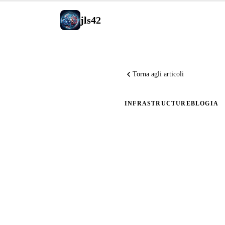
jls42
Torna agli articoli
INFRASTRUCTURE
BLOG
IA
Migliora
Blocchi d
Traduzio