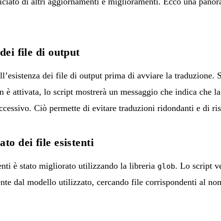
iciato di altri aggiornamenti e miglioramenti. Ecco una pano
ei file di output
ll’esistenza dei file di output prima di avviare la traduzione. S
 è attivata, lo script mostrerà un messaggio che indica che l
uccessivo. Ciò permette di evitare traduzioni ridondanti e di r
o dei file esistenti
enti è stato migliorato utilizzando la libreria
. Lo script v
glob
te dal modello utilizzato, cercando file corrispondenti al nom