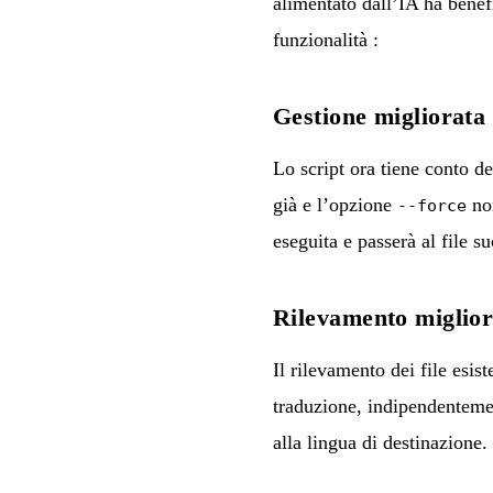
alimentato dall’IA ha benef
funzionalità :
Gestione migliorata d
Lo script ora tiene conto de
già e l’opzione
non
--force
eseguita e passerà al file s
Rilevamento migliorat
Il rilevamento dei file esist
traduzione, indipendentemen
alla lingua di destinazione.