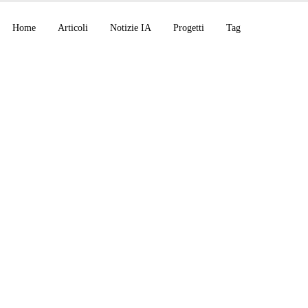
Home
Articoli
Notizie IA
Progetti
Tag
mento del Rilevament
i Codice nel mio Scrip
ne Markdown alimen