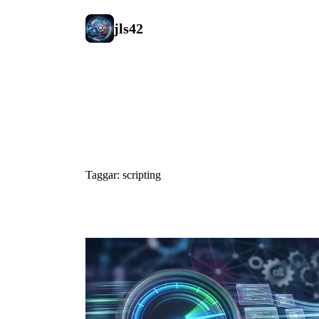
jls42
#scripting
Taggar: scripting