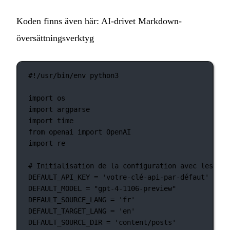
Koden finns även här:
AI-drivet Markdown-
översättningsverktyg
#!/usr/bin/env python3
import
 os
import
 argparse
import
 time
from
 openai 
import
 OpenAI
import
 re
# Initialisation de la configuration avec les val
DEFAULT_API_KEY
=
'votre-clé-api-par-défaut'
DEFAULT_MODEL
=
"gpt-4-1106-preview"
DEFAULT_SOURCE_LANG
=
'fr'
DEFAULT_TARGET_LANG
=
'en'
DEFAULT_SOURCE_DIR
=
'content/posts'