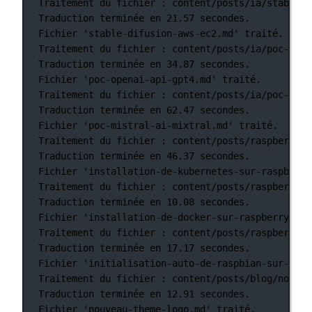
Traitement
du
fichier
:
content/posts/ia/stable-d
Traduction
terminée
en
21.57
secondes.
Fichier
'stable-difusion-aws-ec2.md'
traité.
Traitement
du
fichier
:
content/posts/ia/poc-open
Traduction
terminée
en
34.87
secondes.
Fichier
'poc-openai-api-gpt4.md'
traité.
Traitement
du
fichier
:
content/posts/ia/poc-mist
Traduction
terminée
en
62.47
secondes.
Fichier
'poc-mistral-ai-mixtral.md'
traité.
Traitement
du
fichier
:
content/posts/raspberry-p
Traduction
terminée
en
46.37
secondes.
Fichier
'installation-de-kubernetes-sur-raspberry
Traitement
du
fichier
:
content/posts/raspberry-p
Traduction
terminée
en
10.08
secondes.
Fichier
'installation-de-docker-sur-raspberry-pi-
Traitement
du
fichier
:
content/posts/raspberry-p
Traduction
terminée
en
17.17
secondes.
Fichier
'initialisation-auto-de-raspbian-sur-rasp
Traitement
du
fichier
:
content/posts/blog/nouvea
Traduction
terminée
en
12.91
secondes.
Fichier
'nouveau-theme-logo.md'
traité.