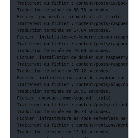
Traitement
du
fichier
:
content/posts/ia/poc-mist
Traduction
terminée
en
58.78
secondes.
Fichier
'poc-mistral-ai-mixtral.md'
traité.
Traitement
du
fichier
:
content/posts/raspberry-p
Traduction
terminée
en
17.64
secondes.
Fichier
'installation-de-kubernetes-sur-raspberry
Traitement
du
fichier
:
content/posts/raspberry-p
Traduction
terminée
en
19.60
secondes.
Fichier
'installation-de-docker-sur-raspberry-pi-
Traitement
du
fichier
:
content/posts/raspberry-p
Traduction
terminée
en
37.12
secondes.
Fichier
'initialisation-auto-de-raspbian-sur-rasp
Traitement
du
fichier
:
content/posts/blog/nouvea
Traduction
terminée
en
18.91
secondes.
Fichier
'nouveau-theme-logo.md'
traité.
Traitement
du
fichier
:
content/posts/infrastruct
Traduction
terminée
en
30.73
secondes.
Fichier
'infrastruture-as-code-serverless-ha-jls4
Traitement
du
fichier
:
content/mentions/mentions
Traduction
terminée
en
13.14
secondes.