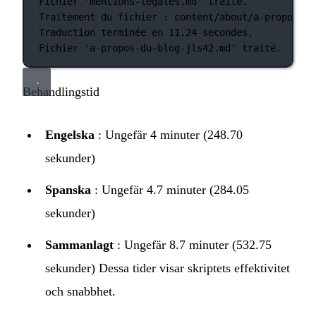
Fichier
'mentions-legales.md'
traité.
Traitement
du
fichier
:
content/about/a-propos-du
Traduction
terminée
en
11.24
secondes.
Fichier
'a-propos-du-blog-jls42.md'
traité.
Behandlingstid
Engelska
: Ungefär 4 minuter (248.70
sekunder)
Spanska
: Ungefär 4.7 minuter (284.05
sekunder)
Sammanlagt
: Ungefär 8.7 minuter (532.75
sekunder) Dessa tider visar skriptets effektivitet
och snabbhet.