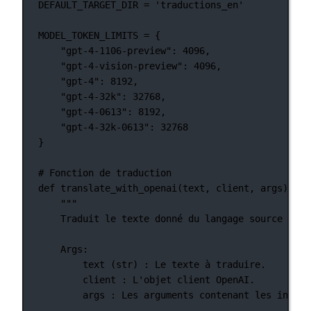
DEFAULT_TARGET_DIR
=
'traductions_en'
MODEL_TOKEN_LIMITS
=
 {
"gpt-4-1106-preview"
: 
4096
,
"gpt-4-vision-preview"
: 
4096
,
"gpt-4"
: 
8192
,
"gpt-4-32k"
: 
32768
,
"gpt-4-0613"
: 
8192
,
"gpt-4-32k-0613"
: 
32768
}
# Fonction de traduction
def
translate_with_openai
(text, client, args):
"""
Traduit le texte donné du langage source au l
Args:
text (str) : Le texte à traduire.
client : L'objet client OpenAI.
args : Les arguments contenant les inform