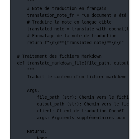
"""
# Note de traduction en français
translation_note_fr 
=
"Ce document a été trad
# Traduire la note en langue cible
translated_note 
=
 translate_with_openai(trans
# Formatage de la note de traduction
return
f
"
\n\n
**
{
translated_note
}
**
\n\n
"
# Traitement des fichiers Markdown
def
translate_markdown_file
(file_path, output_pat
"""
Traduit le contenu d'un fichier markdown en u
Args:
file_path (str): Chemin vers le fichier m
output_path (str): Chemin vers le fichier
client: Client de traduction OpenAI.
args: Arguments supplémentaires pour le p
Returns:
None