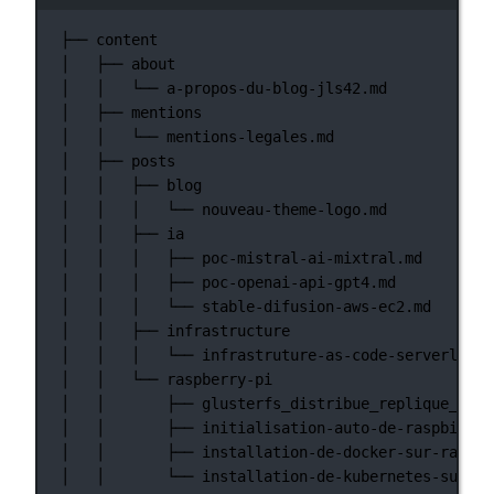
Terminalfönster
├──
content
│
├──
about
│
│
└──
a-propos-du-blog-jls42.md
│
├──
mentions
│
│
└──
mentions-legales.md
│
├──
posts
│
│
├──
blog
│
│
│
└──
nouveau-theme-logo.md
│
│
├──
ia
│
│
│
├──
poc-mistral-ai-mixtral.md
│
│
│
├──
poc-openai-api-gpt4.md
│
│
│
└──
stable-difusion-aws-ec2.md
│
│
├──
infrastructure
│
│
│
└──
infrastruture-as-code-serverless-
│
│
└──
raspberry-pi
│
│
├──
glusterfs_distribue_replique_sur_
│
│
├──
initialisation-auto-de-raspbian-s
│
│
├──
installation-de-docker-sur-raspbe
│
│
└──
installation-de-kubernetes-sur-ra