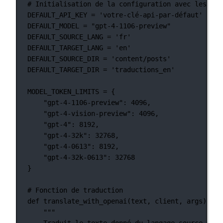
# Initialisation de la configuration avec les val
DEFAULT_API_KEY
=
'votre-clé-api-par-défaut'
DEFAULT_MODEL
=
"gpt-4-1106-preview"
DEFAULT_SOURCE_LANG
=
'fr'
DEFAULT_TARGET_LANG
=
'en'
DEFAULT_SOURCE_DIR
=
'content/posts'
DEFAULT_TARGET_DIR
=
'traductions_en'
MODEL_TOKEN_LIMITS
=
 {
"gpt-4-1106-preview"
: 
4096
,
"gpt-4-vision-preview"
: 
4096
,
"gpt-4"
: 
8192
,
"gpt-4-32k"
: 
32768
,
"gpt-4-0613"
: 
8192
,
"gpt-4-32k-0613"
: 
32768
}
# Fonction de traduction
def
translate_with_openai
(text, client, args):
"""