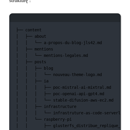
strukturę :
Okno terminala
├──
content
│
├──
about
│
│
└──
a-propos-du-blog-jls42.md
│
├──
mentions
│
│
└──
mentions-legales.md
│
├──
posts
│
│
├──
blog
│
│
│
└──
nouveau-theme-logo.md
│
│
├──
ia
│
│
│
├──
poc-mistral-ai-mixtral.md
│
│
│
├──
poc-openai-api-gpt4.md
│
│
│
└──
stable-difusion-aws-ec2.md
│
│
├──
infrastructure
│
│
│
└──
infrastruture-as-code-serverless-
│
│
└──
raspberry-pi
│
│
├──
glusterfs_distribue_replique_sur_