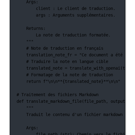
Args:
client : Le client de traduction.
args : Arguments supplémentaires.
Returns:
La note de traduction formatée.
"""
# Note de traduction en français
translation_note_fr 
=
"Ce document a été trad
# Traduire la note en langue cible
translated_note 
=
 translate_with_openai(trans
# Formatage de la note de traduction
return
f
"
\n\n
**
{
translated_note
}
**
\n\n
"
# Traitement des fichiers Markdown
def
translate_markdown_file
(file_path, output_pat
"""
Traduit le contenu d'un fichier markdown en u
Args:
file_path (str): Chemin vers le fichier m