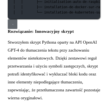
│
│
├──
initialisation-auto-de-raspbian-s
│
│
├──
installation-de-docker-sur-raspbe
│
│
└──
installation-de-kubernetes-sur-ra
Rozwiązanie: Innowacyjny skrypt
Stworzyłem skrypt Pythona oparty na API OpenAI
GPT-4 do tłumaczenia tekstu przy zachowaniu
elementów nietekstowych. Dzięki zestawowi reguł
przetwarzania i użyciu symboli zastępczych, skrypt
potrafi identyfikować i wykluczać bloki kodu oraz
inne elementy niepodlegające tłumaczeniu,
zapewniając, że przetłumaczona zawartość pozostaje
wierna oryginałowi.