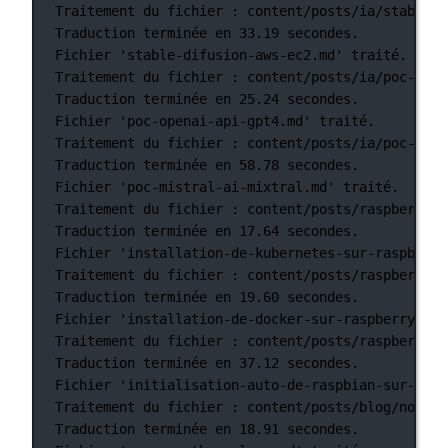
Traitement
du
fichier
:
content/posts/ia/stable-d
Traduction
terminée
en
33.19
secondes.
Fichier
'stable-difusion-aws-ec2.md'
traité.
Traitement
du
fichier
:
content/posts/ia/poc-open
Traduction
terminée
en
25.24
secondes.
Fichier
'poc-openai-api-gpt4.md'
traité.
Traitement
du
fichier
:
content/posts/ia/poc-mist
Traduction
terminée
en
58.78
secondes.
Fichier
'poc-mistral-ai-mixtral.md'
traité.
Traitement
du
fichier
:
content/posts/raspberry-p
Traduction
terminée
en
17.64
secondes.
Fichier
'installation-de-kubernetes-sur-raspberry
Traitement
du
fichier
:
content/posts/raspberry-p
Traduction
terminée
en
19.60
secondes.
Fichier
'installation-de-docker-sur-raspberry-pi-
Traitement
du
fichier
:
content/posts/raspberry-p
Traduction
terminée
en
37.12
secondes.
Fichier
'initialisation-auto-de-raspbian-sur-rasp
Traitement
du
fichier
:
content/posts/blog/nouvea
Traduction
terminée
en
18.91
secondes.