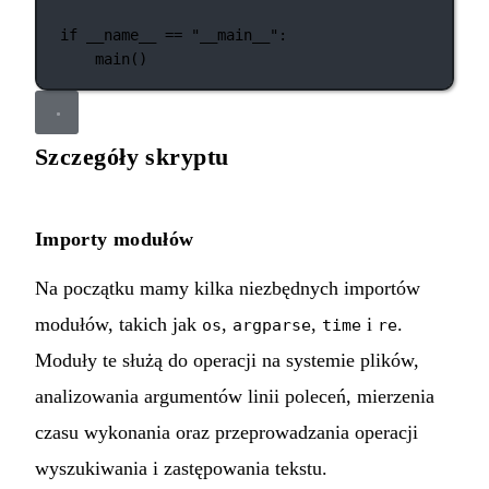
if
__name__
==
"__main__"
:
main()
Szczegóły skryptu
Importy modułów
Na początku mamy kilka niezbędnych importów
modułów, takich jak
,
,
i
.
os
argparse
time
re
Moduły te służą do operacji na systemie plików,
analizowania argumentów linii poleceń, mierzenia
czasu wykonania oraz przeprowadzania operacji
wyszukiwania i zastępowania tekstu.