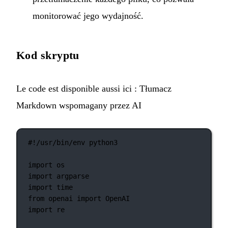
monitorować jego wydajność.
Kod skryptu
Le code est disponible aussi ici :
Tłumacz
Markdown wspomagany przez AI
#!/usr/bin/env python3
import
 os
import
 argparse
import
 time
from
 openai 
import
 OpenAI
import
 re