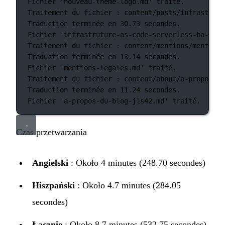
Fichier
'nouveau-theme-logo.md'
traité.
Traitement
du
fichier
:
content/posts/infrastruct
Traduction
terminée
en
30.73
secondes.
Fichier
'infrastruture-as-code-serverless-ha-jls4
Traitement
du
fichier
:
content/mentions/mentions
Traduction
terminée
en
13.14
secondes.
Fichier
'mentions-legales.md'
traité.
Traitement
du
fichier
:
content/about/a-propos-du
Traduction
terminée
en
11.24
secondes.
Fichier
'a-propos-du-blog-jls42.md'
traité.
Czas przetwarzania
Angielski
: Około 4 minutes (248.70 secondes)
Hiszpański
: Około 4.7 minutes (284.05
secondes)
Łącznie
: Około 8.7 minutes (532.75 secondes)