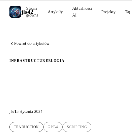
Strona
Aktualności
jls42
Artykuły
Projekty
Tag
główna
AI
Powrót do artykułów
INFRASTRUCTURE
BLOG
IA
Rewolucjonizowanie
tłumaczeń wpisów na blogu za
pomocą SI
jls
/
13 stycznia 2024
TRADUCTION
GPT-4
SCRIPTING