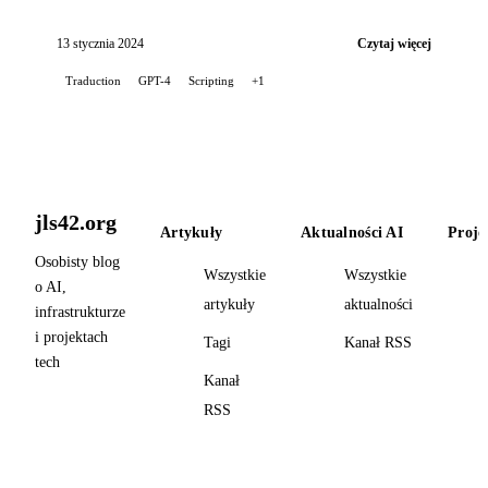
automatyzacji tłumaczeń postów na moim blogu,
wykorzystując...
13 stycznia 2024
Czytaj więcej
Traduction
GPT-4
Scripting
+1
jls42.org
Artykuły
Aktualności AI
Proje
Osobisty blog
Wszystkie
Wszystkie
o AI,
artykuły
aktualności
infrastrukturze
i projektach
Tagi
Kanał RSS
tech
Kanał
RSS