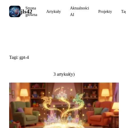
Strona
Aktualności
jls42
Artykuły
Projekty
Tag
główna
AI
#gpt-4
Tagi: gpt-4
3 artykuł(y)