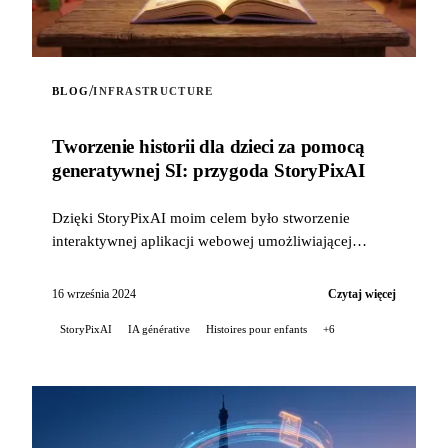
/
BLOG
INFRASTRUCTURE
Tworzenie historii dla dzieci za pomocą
generatywnej SI: przygoda StoryPixAI
Dzięki StoryPixAI moim celem było stworzenie
interaktywnej aplikacji webowej umożliwiającej
użytkownikom generowanie opowieści dla dzieci,
wzbogaconych o ...
16 września 2024
Czytaj więcej
StoryPixAI
IA générative
Histoires pour enfants
+6