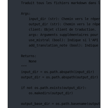
Traduit tous les fichiers markdown dans le ré
Args:
input_dir (str): Chemin vers le répertoir
output_dir (str): Chemin vers le répertoi
client: Objet client de traduction.
args: Arguments supplémentaires pour la t
use_mistral (bool): Indique si l'API Mist
add_translation_note (bool): Indique si u
Returns:
None
"""
input_dir 
=
 os.path.abspath(input_dir)
output_dir 
=
 os.path.abspath(output_dir)
if
not
 os.path.exists(output_dir):
os.makedirs(output_dir)
output_base_dir 
=
 os.path.basename(output_dir