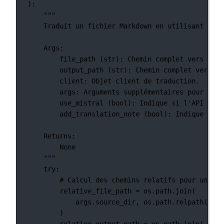
):
"""
Traduit un fichier Markdown en utilisant les 
Args:
file_path (str): Chemin complet vers le f
output_path (str): Chemin complet vers le
client: Objet client de traduction.
args: Arguments supplémentaires pour la t
use_mistral (bool): Indique si l'API Mist
add_translation_note (bool): Indique si u
Returns:
None
"""
try
:
# Calcul des chemins relatifs pour un aff
relative_file_path 
=
 os.path.join(
args.source_dir, os.path.relpath(file
)
relative_output_path 
=
 os.path.join(