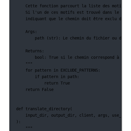
Cette fonction parcourt la liste des motifs d
Si l'un de ces motifs est trouvé dans le chem
indiquant que le chemin doit être exclu du pr
Args:
path (str): Le chemin du fichier ou du ré
Returns:
bool: True si le chemin correspond à l'un
"""
for
 pattern 
in
EXCLUDE_PATTERNS
:
if
 pattern 
in
 path:
return
True
return
False
def
translate_directory
(
input_dir, output_dir, client, args, use_mist
):
"""