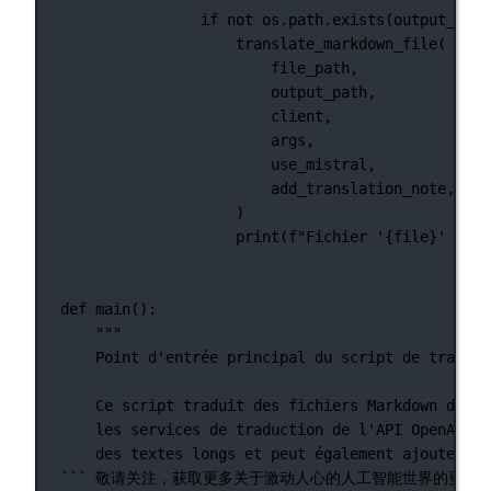
if
not
 os.path.exists(output_path
translate_markdown_file(
file_path,
output_path,
client,
args,
use_mistral,
add_translation_note,
)
print
(
f
"Fichier '
{
file
}
' trai
def
main
():
"""
Point d'entrée principal du script de traduct
Ce script traduit des fichiers Markdown d'une
les services de traduction de l'API OpenAI ou
des textes longs et peut également ajouter un
``` 敬请关注，获取更多关于激动人心的人工智能世界的更新