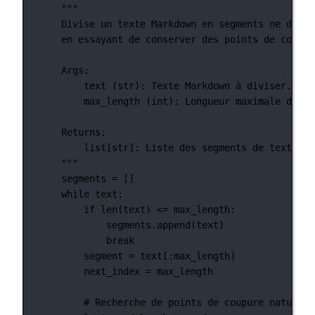
"""
Divise un texte Markdown en segments ne dépas
en essayant de conserver des points de coupur
Args:
text (str): Texte Markdown à diviser.
max_length (int): Longueur maximale de ch
Returns:
list[str]: Liste des segments de texte Ma
"""
segments 
=
 []
while
 text:
if
len
(text) 
<=
 max_length:
segments.append(text)
break
segment 
=
 text[:max_length]
next_index 
=
 max_length
# Recherche de points de coupure naturels