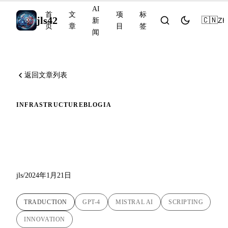
AI
首
文
项
标
jls42
🇨🇳
ZH
新
页
章
目
签
闻
返回文章列表
INFRASTRUCTURE
BLOG
IA
我的博客翻译脚本的演进：
集成 Mistral AI
jls
/
2024年1月21日
TRADUCTION
GPT-4
MISTRAL AI
SCRIPTING
INNOVATION