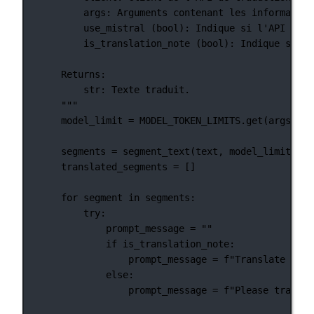
args: Arguments contenant les information
use_mistral (bool): Indique si l'API Mist
is_translation_note (bool): Indique si le
Returns:
str: Texte traduit.
"""
model_limit 
=
MODEL_TOKEN_LIMITS
.get(args.mod
segments 
=
 segment_text(text, model_limit)
translated_segments 
=
 []
for
 segment 
in
 segments:
try
:
prompt_message 
=
""
if
 is_translation_note:
prompt_message 
=
f
"Translate this
else
:
prompt_message 
=
f
"Please transla