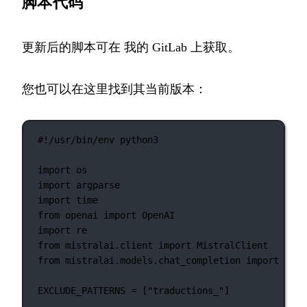
脚本代码
更新后的脚本可在
我的 GitLab
上获取。
您也可以在这里找到其当前版本：
#!/usr/bin/env python3
import
 os
import
 argparse
import
 time
from
 openai 
import
 OpenAI
import
 re
from
 mistralai.client 
import
 MistralClient
from
 mistralai.models.chat_completion 
import
 Chat
EXCLUDE_PATTERNS
=
 [
"traductions_"
]