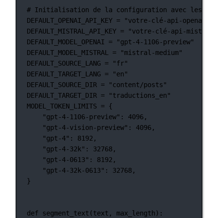
# Initialisation de la configuration avec les val
DEFAULT_OPENAI_API_KEY
=
"votre-clé-api-openai-pa
DEFAULT_MISTRAL_API_KEY
=
"votre-clé-api-mistral-
DEFAULT_MODEL_OPENAI
=
"gpt-4-1106-preview"
DEFAULT_MODEL_MISTRAL
=
"mistral-medium"
DEFAULT_SOURCE_LANG
=
"fr"
DEFAULT_TARGET_LANG
=
"en"
DEFAULT_SOURCE_DIR
=
"content/posts"
DEFAULT_TARGET_DIR
=
"traductions_en"
MODEL_TOKEN_LIMITS
=
 {
"gpt-4-1106-preview"
: 
4096
,
"gpt-4-vision-preview"
: 
4096
,
"gpt-4"
: 
8192
,
"gpt-4-32k"
: 
32768
,
"gpt-4-0613"
: 
8192
,
"gpt-4-32k-0613"
: 
32768
,
}
def
segment_text
(text, max_length):