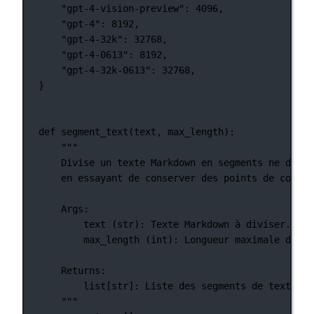
"gpt-4-vision-preview"
: 
4096
,
"gpt-4"
: 
8192
,
"gpt-4-32k"
: 
32768
,
"gpt-4-0613"
: 
8192
,
"gpt-4-32k-0613"
: 
32768
,
}
def
segment_text
(text, max_length):
"""
Divise un texte Markdown en segments ne dépas
en essayant de conserver des points de coupur
Args:
text (str): Texte Markdown à diviser.
max_length (int): Longueur maximale de ch
Returns:
list[str]: Liste des segments de texte Ma
"""