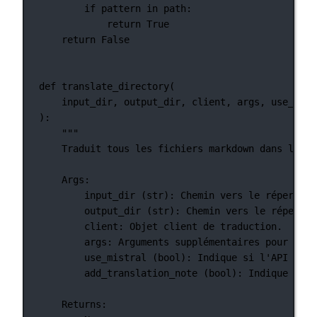
if
 pattern 
in
 path:
return
True
return
False
def
translate_directory
(
input_dir, output_dir, client, args, use_mist
):
"""
Traduit tous les fichiers markdown dans le ré
Args:
input_dir (str): Chemin vers le répertoir
output_dir (str): Chemin vers le répertoi
client: Objet client de traduction.
args: Arguments supplémentaires pour la t
use_mistral (bool): Indique si l'API Mist
add_translation_note (bool): Indique si u
Returns: