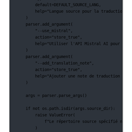
default
=
DEFAULT_SOURCE_LANG
,
help
=
"Langue source pour la traduction"
,
)
parser.add_argument(
"--use_mistral"
,
action
=
"store_true"
,
help
=
"Utiliser l'API Mistral AI pour la t
)
parser.add_argument(
"--add_translation_note"
,
action
=
"store_true"
,
help
=
"Ajouter une note de traduction au c
)
args 
=
 parser.parse_args()
if
not
 os.path.isdir(args.source_dir):
raise
ValueError
(
f
"Le répertoire source spécifié n'exi
)