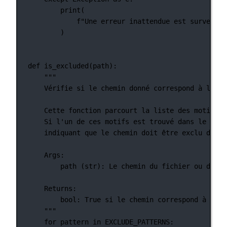
print
(
f
"Une erreur inattendue est survenue 
)
def
is_excluded
(path):
"""
Vérifie si le chemin donné correspond à l'un 
Cette fonction parcourt la liste des motifs d
Si l'un de ces motifs est trouvé dans le chem
indiquant que le chemin doit être exclu du pr
Args:
path (str): Le chemin du fichier ou du ré
Returns:
bool: True si le chemin correspond à l'un
"""
for
 pattern 
in
EXCLUDE_PATTERNS
: