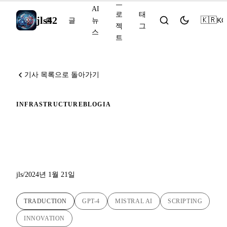
프
AI
로
태
jls42
🇰🇷
KO
홈
글
뉴
젝
그
스
트
기사 목록으로 돌아가기
INFRASTRUCTURE
BLOG
IA
블로그 번역 스크립트의 발전
: Mistral AI 통합
jls
/
2024년 1월 21일
TRADUCTION
GPT-4
MISTRAL AI
SCRIPTING
INNOVATION