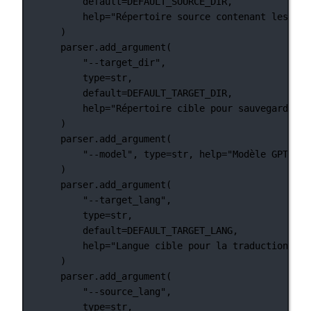
default
=
DEFAULT_SOURCE_DIR
,
help
=
"Répertoire source contenant les fic
)
parser.add_argument(
"--target_dir"
,
type
=
str
,
default
=
DEFAULT_TARGET_DIR
,
help
=
"Répertoire cible pour sauvegarder l
)
parser.add_argument(
"--model"
, 
type
=
str
, 
help
=
"Modèle GPT à u
)
parser.add_argument(
"--target_lang"
,
type
=
str
,
default
=
DEFAULT_TARGET_LANG
,
help
=
"Langue cible pour la traduction"
,
)
parser.add_argument(
"--source_lang"
,
type
=
str
,