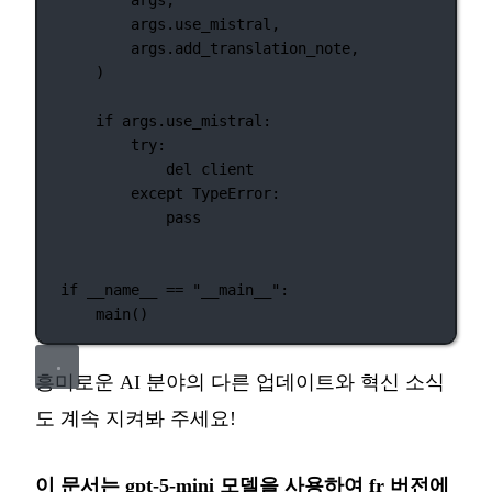
args.use_mistral,
args.add_translation_note,
)
if
 args.use_mistral:
try
:
del
 client
except
TypeError
:
pass
if
__name__
==
"__main__"
:
main()
흥미로운 AI 분야의 다른 업데이트와 혁신 소식
도 계속 지켜봐 주세요!
이 문서는 gpt-5-mini 모델을 사용하여 fr 버전에