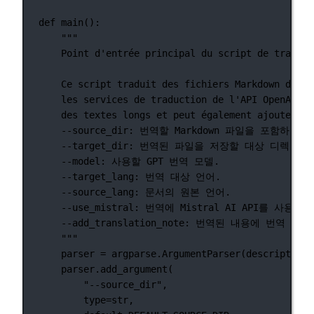
def
main
():
"""
Point d'entrée principal du script de traduct
Ce script traduit des fichiers Markdown d'une
les services de traduction de l'API OpenAI ou
des textes longs et peut également ajouter 
--source_dir: 번역할 Markdown 파일을 포함하는
--target_dir: 번역된 파일을 저장할 대상 디렉터리
--model: 사용할 GPT 번역 모델.
--target_lang: 번역 대상 언어.
--source_lang: 문서의 원본 언어.
--use_mistral: 번역에 Mistral AI API를 
--add_translation_note: 번역된 내용에 번
"""
parser 
=
 argparse.ArgumentParser(
description
=
parser.add_argument(
"--source_dir"
,
type
=
str
,