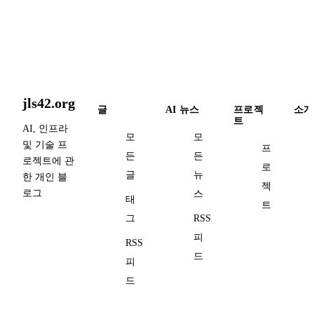
jls42.org
글
AI 뉴스
프로젝
소개
트
AI, 인프라
모
모
및 기술 프
프
든
든
로젝트에 관
로
글
뉴
한 개인 블
젝
로그
스
태
트
그
RSS
피
RSS
드
피
드