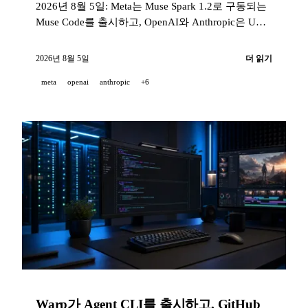
2026년 8월 5일: Meta는 Muse Spark 1.2로 구동되는
Muse Code를 출시하고, OpenAI와 Anthropic은 UK
AI Security Institute가 수행한 평가 중 발생한 사이버
보안 사고를 자세히 설명하며, Zed는 1.14 버전에서
2026년 8월 5일
더 읽기
기본적으로 자사 에이전트의 도구를 샌드박스에 넣
meta
openai
anthropic
+6
는다.
Warp가 Agent CLI를 출시하고, GitHub