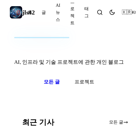
프
AI
로
태
jls42
🇰🇷
KO
홈
글
뉴
젝
그
스
트
jls42.org
AI, 인프라 및 기술 프로젝트에 관한 개인 블로그
모든 글
프로젝트
최근 기사
모든 글