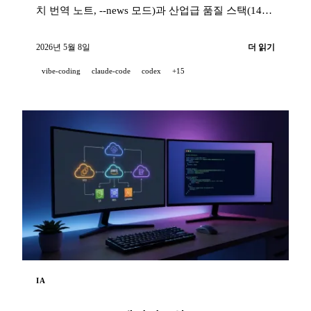
치 번역 노트, --news 모드)과 산업급 품질 스택(14개
훅, 229개 테스트, AI 지원 PR 리뷰)으로, 프로젝트가
100 % AI 페어로 개발될 때도 깨끗한 코드를 지향하
2026년 5월 8일
더 읽기
는 방법.
vibe-coding
claude-code
codex
+15
IA