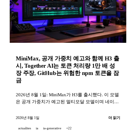
MiniMax, 공개 가중치 예고와 함께 H3 출
시, Together AI는 토큰 처리량 1만 배 성
장 주장, GitHub는 위험한 npm 토큰을 잠
금
2026년 8월 1일: MiniMax가 H3를 출시했다. 이 모델
은 공개 가중치가 예고된 멀티모달 모델이며 네이티
브 스테레오 오디오를 지원한다. Together AI는 서비
스된 토큰 수가 1만 배 이상 증가했다고 주장했고,
2026년 8월 1일
더 읽기
GitHub는 계정 탈취 물결 이후 2FA 우회용 npm 토큰
actualites
ia
ia-generative
+22
을 제한했다.