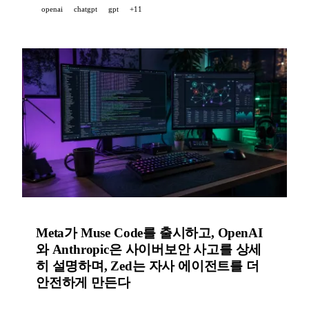
openai
chatgpt
gpt
+11
WeatherNext를 공개했다. Wan3.0(Alibaba)은 공개 베
타에 들어갔고, Meta는 Muse Spark 1.2에 대한
Artificial Analysis 벤치마크를 공개하며 국제 과학 올
림피아드에서 금상 수준의 결과 5개를 주장했으며,
그 밖에도 에이전틱 코드 도구와 개방형 모델 생태계
전반에 걸친 15개의 추가 발표가 이어졌다.
Meta가 Muse Code를 출시하고, OpenAI
와 Anthropic은 사이버보안 사고를 상세
히 설명하며, Zed는 자사 에이전트를 더
안전하게 만든다