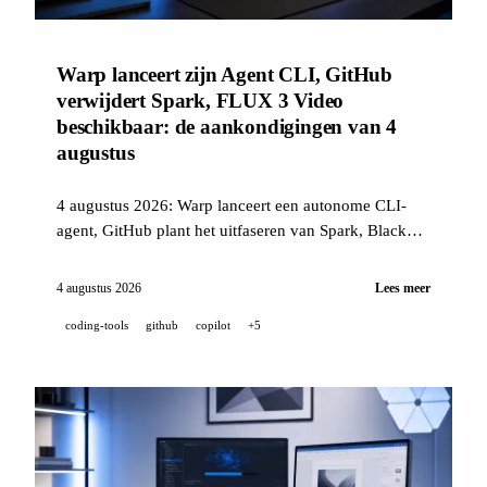
Warp lanceert zijn Agent CLI, GitHub
verwijdert Spark, FLUX 3 Video
beschikbaar: de aankondigingen van 4
augustus
4 augustus 2026: Warp lanceert een autonome CLI-
agent, GitHub plant het uitfaseren van Spark, Black
Forest Labs publiceert FLUX 3 Video, NVIDIA onthult
Alpamayo 2 Super en Mistral lanceert Shieldstral, zijn
4 augustus 2026
Lees meer
moderatiemodel.
coding-tools
github
copilot
+5