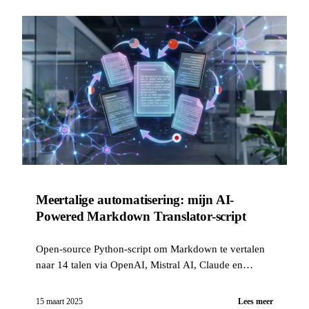
Meertalige automatisering: mijn AI-
Powered Markdown Translator-script
Open-source Python-script om Markdown te vertalen
naar 14 talen via OpenAI, Mistral AI, Claude en
Gemini. Ontwikkeld op gevoel in pair-IA, beveiligd
met 14 kwaliteits-hooks, 229 tests, SonarCloud en AI-
15 maart 2025
Lees meer