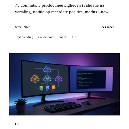
75 commits, 3 productnieuwigheden (validatie na
vertaling, notitie op meerdere posities, modus --news)
en een industriële kwaliteitsstack (14 hooks, 229 tests,
door AI ondersteunde PR-review) om schone code na
8 mei 2026
Lees meer
te streven wanneer een project 100 % ontwikkeld is in
vibe-coding
claude-code
codex
+15
pair-IA.
IA