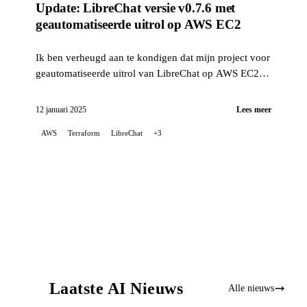
Update: LibreChat versie v0.7.6 met
geautomatiseerde uitrol op AWS EC2
Ik ben verheugd aan te kondigen dat mijn project voor
geautomatiseerde uitrol van LibreChat op AWS EC2 is
bijgewerkt om problemen op te lossen die verband
houden met recente wijzigingen in de manier waarop
12 januari 2025
Lees meer
LibreChat wordt geïnstalleerd, en dat het nu versie
AWS
Terraform
LibreChat
+3
v0.7.6 ondersteunt.
Laatste AI Nieuws
Alle nieuws