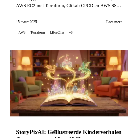
AWS EC2 met Terraform, GitLab CI/CD en AWS SSM.
Operationele instance binnen 6 minuten met
geoptimaliseerde kosten.
15 maart 2025
Lees meer
AWS
Terraform
LibreChat
+6
StoryPixAI: Geïllustreerde Kinderverhalen