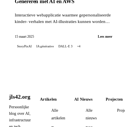
Genereren met AI en AWS
Interactieve webapplicatie waarmee gepersonaliseerde
kinder- verhalen met AI-illustraties kunnen worden
gegenereerd. Maakt gebruik van GPT-4, DALL-E 3,
AWS Lambda en Terraform.
15 maart 2025
Lees meer
StoryPixAI
IA générative
DALL-E 3
+4
jls42.org
Artikelen
AI Nieuws
Projecten
Persoonlijke
Alle
Alle
Proje
blog over AI,
artikelen
nieuws
infrastructuur
en tech