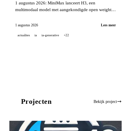
1 augustus 2026: MiniMax lanceert H3, een
multimodaal model met aangekondigde open weights
en native stereogeluid; Together AI claimt een meer
dan 10.000x groei in aangeboden tokens; en GitHub
1 augustus 2026
Lees meer
beperkt npm-tokens met 2FA-bypass na een golf van
actualites
ia
ia-generative
+22
accountovernames.
Projecten
Bekijk project