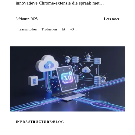
innovatieve Chrome-extensie die spraak met
uitzonderlijke nauwkeurigheid omzet naar tekst en
tegelijkertijd een automatische vertaaloptie biedt...
8 februari 2025
Lees meer
Transcription
Traduction
IA
+3
/
INFRASTRUCTURE
BLOG