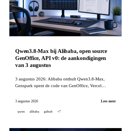
Qwen3.8-Max bij Alibaba, open source
GenOffice, API v0: de aankondigingen
van 3 augustus
3 augustus 2026: Alibaba onthult Qwen3.8-Max,
Genspark opent de code van GenOffice, Vercel
lanceert een programmatic API voor v0, en Cursor,
GitHub, Sakana AI, MiniMax H3 en Runway brengen
3 augustus 2026
Lees meer
meerdere noemenswaardige updates uit.
qwen
alibaba
github
+7