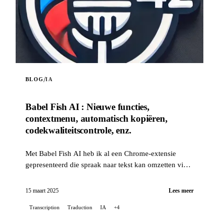
/
BLOG
IA
Babel Fish AI : Nieuwe functies,
contextmenu, automatisch kopiëren,
codekwaliteitscontrole, enz.
Met Babel Fish AI heb ik al een Chrome-extensie
gepresenteerd die spraak naar tekst kan omzetten via
de Whisper-API van OpenAI, en die ook realtime
vertaling aanbiedt...
15 maart 2025
Lees meer
Transcription
Traduction
IA
+4