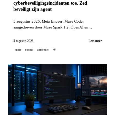
cyberbeveiligingsincidenten toe, Zed
beveiligt zijn agent
5 augustus 2026: Meta lanceert Muse Code,
aangedreven door Muse Spark 1.2, OpenAI en
Anthropic lichten cyberbeveiligingsincidenten toe die
zich voordeden tijdens evaluaties uitgevoerd door het
5 augustus 2026
Lees meer
UK AI Security Institute, en Zed sandboxt standaard
meta
openai
anthropic
+6
de tools van zijn agent in versie 1.14.