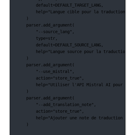
default
=
DEFAULT_TARGET_LANG
,
help
=
"Langue cible pour la traduction"
,
)
parser.add_argument(
"--source_lang"
,
type
=
str
,
default
=
DEFAULT_SOURCE_LANG
,
help
=
"Langue source pour la traduction"
,
)
parser.add_argument(
"--use_mistral"
,
action
=
"store_true"
,
help
=
"Utiliser l'API Mistral AI pour la t
)
parser.add_argument(
"--add_translation_note"
,
action
=
"store_true"
,
help
=
"Ajouter une note de traduction au c
)