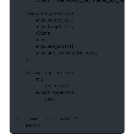
client 
=
 OpenAI(
api_key
=
openai_api_key)
translate_directory(
args.source_dir,
args.target_dir,
client,
args,
args.use_mistral,
args.add_translation_note,
)
if
 args.use_mistral:
try
:
del
 client
except
TypeError
:
pass
if
__name__
==
"__main__"
:
main()