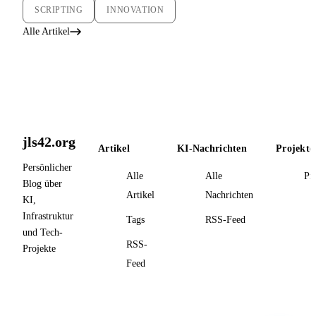
SCRIPTING
INNOVATION
Alle Artikel
jls42.org
Artikel
KI-Nachrichten
Projekte
Persönlicher
Alle
Alle
Pr
Blog über
Artikel
Nachrichten
KI,
Infrastruktur
Tags
RSS-Feed
und Tech-
RSS-
Projekte
Feed