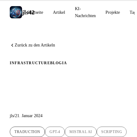
KI-
jls42
Startseite
Artikel
Projekte
Tag
Nachrichten
Zurück zu den Artikeln
INFRASTRUCTURE
BLOG
IA
Entwicklung meines Blog-
Übersetzungsskripts :
Integration von Mistral AI
jls
/
21. Januar 2024
TRADUCTION
GPT-4
MISTRAL AI
SCRIPTING