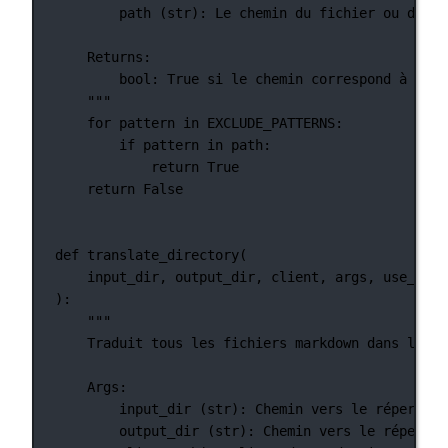
path (str): Le chemin du fichier ou du ré
Returns:
bool: True si le chemin correspond à l'un
"""
for
 pattern 
in
EXCLUDE_PATTERNS
:
if
 pattern 
in
 path:
return
True
return
False
def
translate_directory
(
input_dir, output_dir, client, args, use_mist
):
"""
Traduit tous les fichiers markdown dans le ré
Args:
input_dir (str): Chemin vers le répertoir
output_dir (str): Chemin vers le répertoi