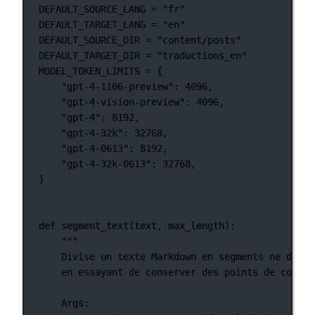
DEFAULT_SOURCE_LANG
=
"fr"
DEFAULT_TARGET_LANG
=
"en"
DEFAULT_SOURCE_DIR
=
"content/posts"
DEFAULT_TARGET_DIR
=
"traductions_en"
MODEL_TOKEN_LIMITS
=
 {
"gpt-4-1106-preview"
: 
4096
,
"gpt-4-vision-preview"
: 
4096
,
"gpt-4"
: 
8192
,
"gpt-4-32k"
: 
32768
,
"gpt-4-0613"
: 
8192
,
"gpt-4-32k-0613"
: 
32768
,
}
def
segment_text
(text, max_length):
"""
Divise un texte Markdown en segments ne dépas
en essayant de conserver des points de coupur
Args: