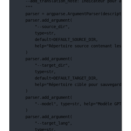
--add_translation_note: Indicateur pour ajout
"""
parser 
=
 argparse.ArgumentParser(
description
=
parser.add_argument(
"--source_dir"
,
type
=
str
,
default
=
DEFAULT_SOURCE_DIR
,
help
=
"Répertoire source contenant les fic
)
parser.add_argument(
"--target_dir"
,
type
=
str
,
default
=
DEFAULT_TARGET_DIR
,
help
=
"Répertoire cible pour sauvegarder l
)
parser.add_argument(
"--model"
, 
type
=
str
, 
help
=
"Modèle GPT à u
)
parser.add_argument(
"--target_lang"
,
type
=
str
,