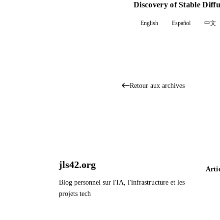
Discovery of Stable Diff
English
Español
中文
Retour aux archives
jls42.org
Arti
Blog personnel sur l'IA, l'infrastructure et les
projets tech