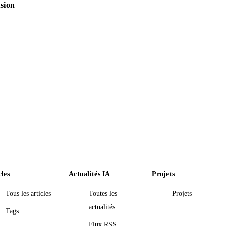
usion
cles
Actualités IA
Projets
Tous les articles
Toutes les
Projets
actualités
Tags
Flux RSS