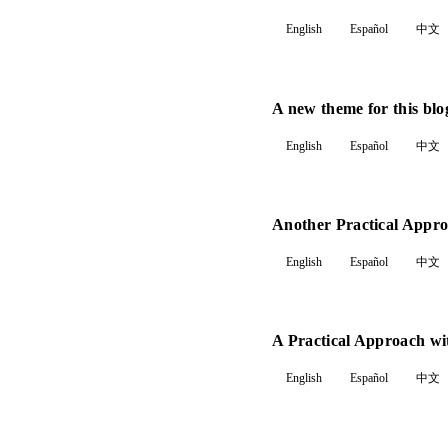
English
Español
中文
A new theme for this blo
English
Español
中文
Another Practical Appro
English
Español
中文
A Practical Approach w
English
Español
中文