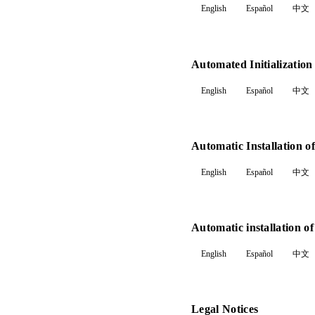
English
Español
中文
Automated Initializatio
English
Español
中文
Automatic Installation o
English
Español
中文
Automatic installation o
English
Español
中文
Legal Notices