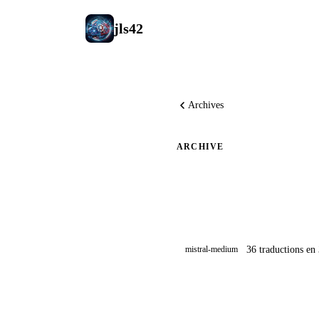
jls42
Archives
ARCHIVE
Mistral 
36 traductions en
mistral-medium