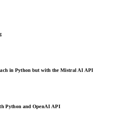
g
ach in Python but with the Mistral AI API
ith Python and OpenAI API