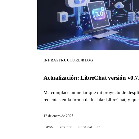
/
INFRASTRUCTURE
BLOG
Actualización: LibreChat versión v0.
Me complace anunciar que mi proyecto de despli
recientes en la forma de instalar LibreChat, y que
On-Demand y Spot, así como mejoras para simplifi
12 de enero de 2025
AWS
Terraform
LibreChat
+3