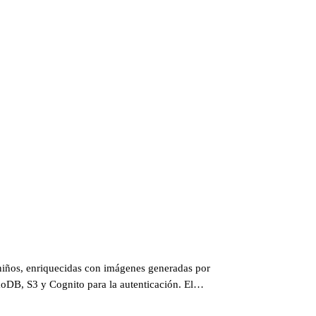
a niños, enriquecidas con imágenes generadas por
moDB, S3 y Cognito para la autenticación. El
 revelo los entresijos de este apasionante