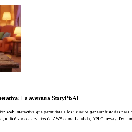
nerativa: La aventura StoryPixAI
ión web interactiva que permitiera a los usuarios generar historias par
r esto, utilicé varios servicios de AWS como Lambda, API Gateway, Dyna
aform, y el despliegue se automatiza mediante GitLab CI. En esta entrada,