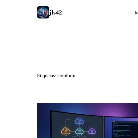
jls42
In
#terraform
Etiquetas: terraform