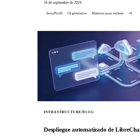
proyecto, desde las decisiones tecnológicas hasta
16 de septiembre de 2024
StoryPixAI
IA générative
Histoires pour enfants
+6
/
INFRASTRUCTURE
BLOG
Despliegue automatizado de LibreCh