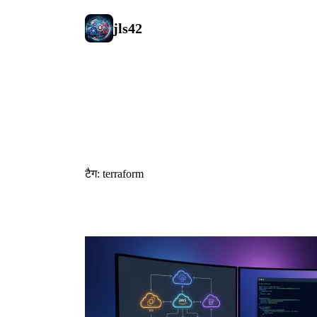
jls42
#terraform
टैग: terraform