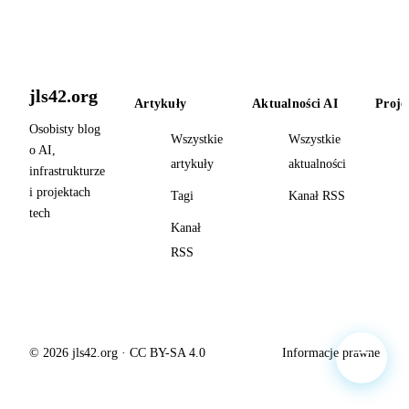
jls42.org
Artykuły
Aktualności AI
Proje
Osobisty blog
Wszystkie
Wszystkie
o AI,
artykuły
aktualności
infrastrukturze
i projektach
Tagi
Kanał RSS
tech
Kanał
RSS
© 2026 jls42.org · CC BY-SA 4.0
Informacje prawne