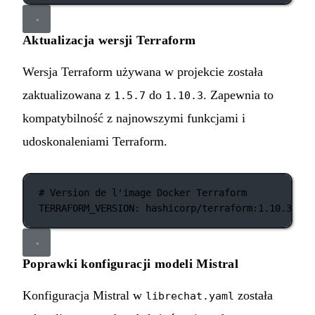
Aktualizacja wersji Terraform
Wersja Terraform używana w projekcie została
zaktualizowana z
do
. Zapewnia to
1.5.7
1.10.3
kompatybilność z najnowszymi funkcjami i
udoskonaleniami Terraform.
# Version de l'image Docker Terraform
TERRAFORM_VERSION
: 
hashicorp/terraform:1.10.3
Poprawki konfiguracji modeli Mistral
Konfiguracja Mistral w
została
librechat.yaml