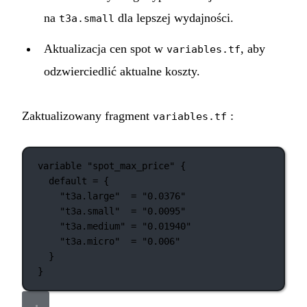
na
dla lepszej wydajności.
t3a.small
Aktualizacja cen spot w
, aby
variables.tf
odzwierciedlić aktualne koszty.
Zaktualizowany fragment
:
variables.tf
variable
"spot_max_price"
 {
default
=
{
"t3a.large"
=
"0.0376"
"t3a.small"
=
"0.0095"
"t3a.medium"
=
"0.01940"
"t3a.micro"
=
"0.006"
}
}