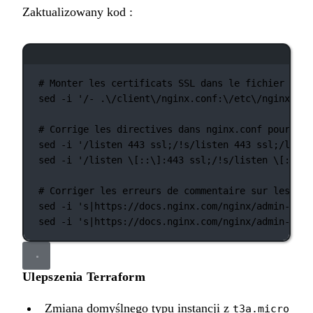
Zaktualizowany kod :
Okno terminala
# Monter les certificats SSL dans le fichier depl
sed
-i
'/- .\/client\/nginx.conf:\/etc\/nginx\/co
# Corrige les directives dans nginx.conf pour la 
sed
-i
'/listen 443 ssl;/!s/listen 443 ssl;/liste
sed
-i
'/listen \[::\]:443 ssl;/!s/listen \[::\]:
# Corriger les erreurs de commentaire sur les URL
sed
-i
's|https://docs.nginx.com/nginx/admin-guid
sed
-i
's|https://docs.nginx.com/nginx/admin-guid
Ulepszenia Terraform
Zmiana domyślnego typu instancji z
t3a.micro