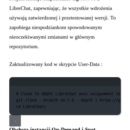
LibreChat, zapewniając, że wszystkie wdrożenia
używają zatwierdzonej i przetestowanej wersji. To
zapobiega niespodziankom spowodowanym
nieoczekiwanymi zmianami w głównym
repozytorium.
Zaktualizowany kod w skrypcie User-Data :
Okno terminala
# Clone le dépôt LibreChat avec uniquement le tag
git
clone
--branch
v0.7.6
--depth
1
https://githu
cd
LibreChat/
Obsługa instancji On-Demand i Spot