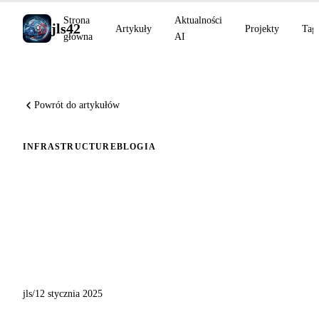
Strona
Aktualności
jls42
Artykuły
Projekty
Tag
główna
AI
Powrót do artykułów
INFRASTRUCTURE
BLOG
IA
Aktualizacja: LibreChat
wersja v0.7.6 z
automatycznym wdrożeniem
na AWS EC2
jls
/
12 stycznia 2025