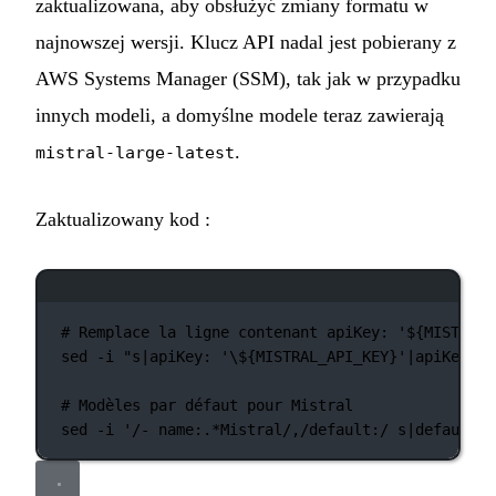
zaktualizowana, aby obsłużyć zmiany formatu w
najnowszej wersji. Klucz API nadal jest pobierany z
AWS Systems Manager (SSM), tak jak w przypadku
innych modeli, a domyślne modele teraz zawierają
.
mistral-large-latest
Zaktualizowany kod :
Okno terminala
# Remplace la ligne contenant apiKey: '${MISTRAL_
sed
-i
"s|apiKey: '
\$
{MISTRAL_API_KEY}'|apiKey: '
# Modèles par défaut pour Mistral
sed
-i
'/- name:.*Mistral/,/default:/ s|default:.