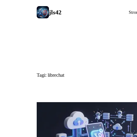
jls42
Stro
#librechat
Tagi: librechat