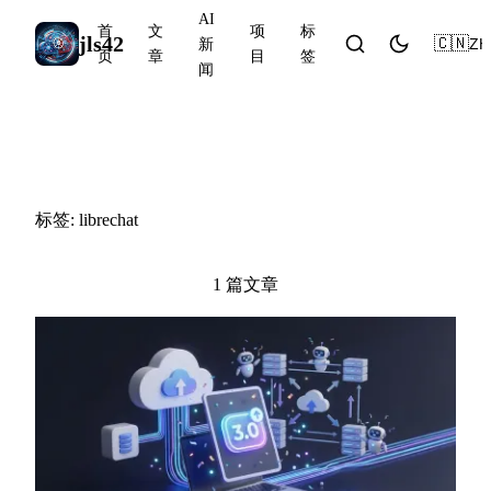
AI
首
文
项
标
jls42
🇨🇳
ZH
新
页
章
目
签
闻
#librechat
标签: librechat
1 篇文章