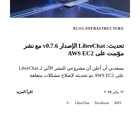
/
BLOG
INFRASTRUCTURE
تحديث: LibreChat الإصدار v0.7.6 مع نشر
مؤتمت على AWS EC2
يسعدني أن أعلن أن مشروعي للنشر الآلي لـ LibreChat
على AWS EC2 تم تحديثه لإصلاح مشكلات متعلقة
بالتغييرات الأخيرة في طريقة تثبيت LibreChat...
١٢ يناير ٢٠٢٥
اقرأ المزيد
+3
LibreChat
Terraform
AWS