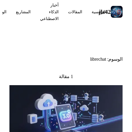
أخبار
jls42
الرئيسية
المقالات
الذكاء
المشاريع
الوس
الاصطناعي
#librechat
الوسوم: librechat
1 مقالة