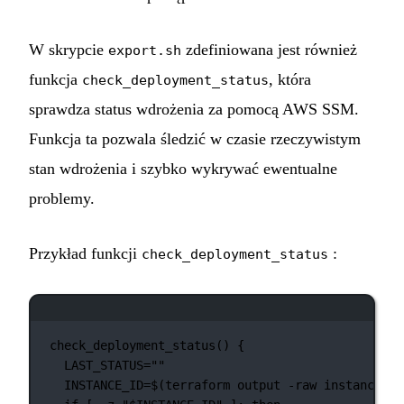
W skrypcie
zdefiniowana jest również
export.sh
funkcja
, która
check_deployment_status
sprawdza status wdrożenia za pomocą AWS SSM.
Funkcja ta pozwala śledzić w czasie rzeczywistym
stan wdrożenia i szybko wykrywać ewentualne
problemy.
Przykład funkcji
:
check_deployment_status
Okno terminala
check_deployment_status
() {
LAST_STATUS
=
""
INSTANCE_ID
=
$(
terraform
output
-raw
instance_id