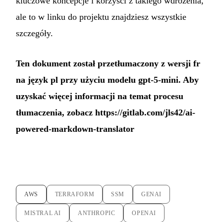
kluczowe koncepcje i korzyści z takiego wdrożenia,
ale to w linku do projektu znajdziesz wszystkie
szczegóły.
Ten dokument został przetłumaczony z wersji fr
na język pl przy użyciu modelu gpt-5-mini. Aby
uzyskać więcej informacji na temat procesu
tłumaczenia, zobacz
https://gitlab.com/jls42/ai-
powered-markdown-translator
AWS
TERRAFORM
SSM
GENAI
MISTRAL AI
ANTHROPIC
OPENAI