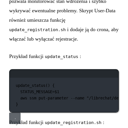
pozwala monitorować stan wdrożenia i szybko
wykrywać ewentualne problemy. Skrypt User-Data
również umieszcza funkcję
i dodaje ją do crona, aby
update_registration.sh
włączać lub wyłączać rejestracje.
Przykład funkcji
:
update_status
Okno terminala
update_status
() {
STATUS_MESSAGE
=
$1
aws
ssm
put-parameter
--name
"/librechat/deploy
}
Przykład funkcji
:
update_registration.sh