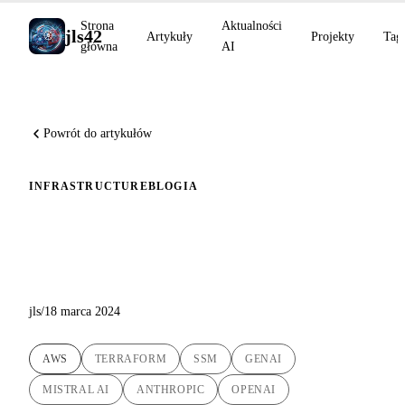
Strona
Aktualności
jls42
Artykuły
Projekty
Tag
główna
AI
Powrót do artykułów
INFRASTRUCTURE
BLOG
IA
Automatyczne wdrożenie
LibreChat na EC2 AWS
jls
/
18 marca 2024
AWS
TERRAFORM
SSM
GENAI
MISTRAL AI
ANTHROPIC
OPENAI