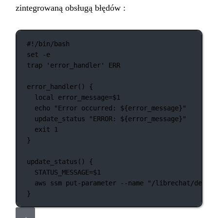
zintegrowaną obsługą błędów :
#!/bin/bash
set
-e
trap
'error_handler'
ERR
error_handler
() {
local
 error_message
=
$1
echo
"Error occurred: ${
error_message
}"
update_status
"ERROR: ${
error_message
}"
exit
1
}
update_status
() {
STATUS_MESSAGE
=
$1
aws
ssm
put-parameter
--name
"/librechat/deploy
}