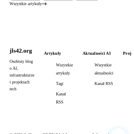
Wszystkie artykuły
jls42.org
Artykuły
Aktualności AI
Proje
Osobisty blog
Wszystkie
Wszystkie
o AI,
artykuły
aktualności
infrastrukturze
i projektach
Tagi
Kanał RSS
tech
Kanał
RSS