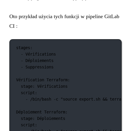
Oto przykład użycia tych funkcji w pipeline GitLab
CI :
stages
:
- 
Vérifications
- 
Déploiements
- 
Suppressions
Vérification Terraform
:
stage
: 
Vérifications
script
:
- 
/bin/bash -c "source export.sh && terraform
Déploiement Terraform
:
stage
: 
Déploiements
script
: