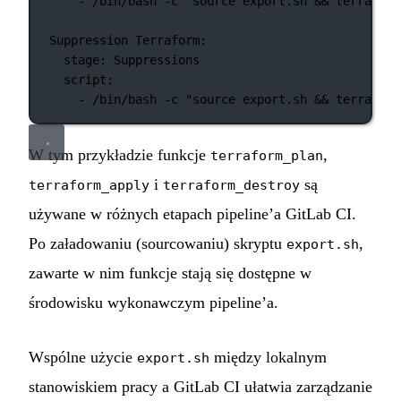
- 
/bin/bash -c "source export.sh && terraform
Suppression Terraform
:
stage
: 
Suppressions
script
:
- 
/bin/bash -c "source export.sh && terraform
W tym przykładzie funkcje
,
terraform_plan
i
są
terraform_apply
terraform_destroy
używane w różnych etapach pipeline’a GitLab CI.
Po załadowaniu (sourcowaniu) skryptu
,
export.sh
zawarte w nim funkcje stają się dostępne w
środowisku wykonawczym pipeline’a.
Wspólne użycie
między lokalnym
export.sh
stanowiskiem pracy a GitLab CI ułatwia zarządzanie