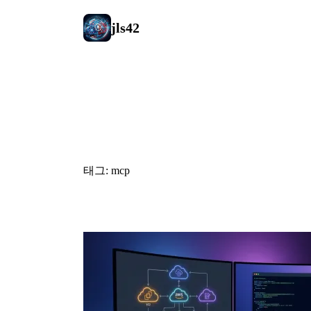
jls42
#mcp
태그: mcp