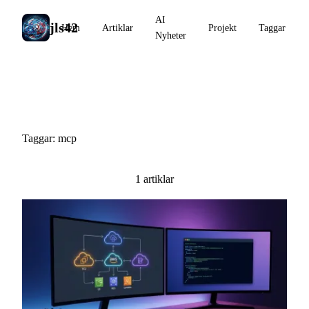
AI
jls42
Hem
Artiklar
Projekt
Taggar
Nyheter
#mcp
Taggar: mcp
1 artiklar