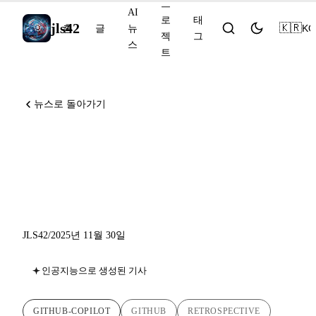
프
AI
로
태
jls42
🇰🇷
KO
홈
글
뉴
젝
그
스
트
뉴스로 돌아가기
GitHub Copilot 2025: 자동 완
성에서 멀티 모델 에이전트
어시스턴트로
JLS42
/
2025년 11월 30일
인공지능으로 생성된 기사
GITHUB-COPILOT
GITHUB
RETROSPECTIVE