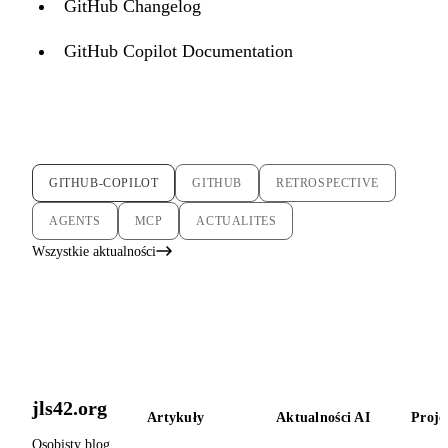
GitHub Changelog
GitHub Copilot Documentation
GITHUB-COPILOT
GITHUB
RETROSPECTIVE
AGENTS
MCP
ACTUALITES
Wszystkie aktualności
jls42.org
Artykuły
Aktualności AI
Proje
Osobisty blog