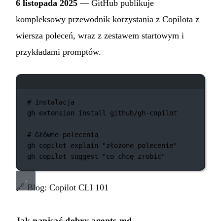
6 listopada 2025
— GitHub publikuje
kompleksowy przewodnik korzystania z Copilota z
wiersza poleceń, wraz z zestawem startowym i
przykładami promptów.
Okno terminala
# Instalacja
gh
extension
install
github/gh-copilot
# Główne polecenia
gh
copilot
explain
"złożone polecenie"
gh
copilot
suggest
"co chcę zrobić"
🔗
Blog: Copilot CLI 101
Jak napisać dobry agents.md