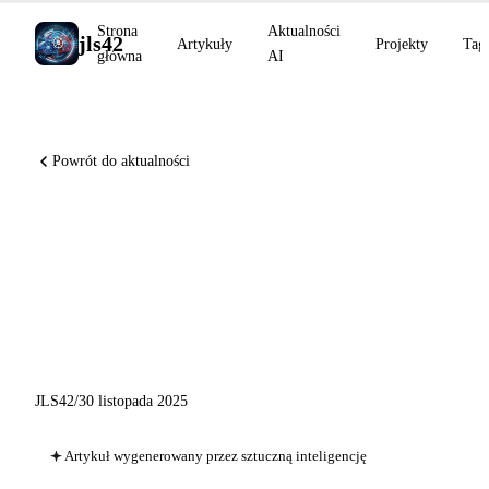
Strona
Aktualności
jls42
Artykuły
Projekty
Tag
główna
AI
Powrót do aktualności
GitHub Copilot 2025: Od
autouzupełniania do asystenta
agentowego z wieloma
modelami
JLS42
/
30 listopada 2025
Artykuł wygenerowany przez sztuczną inteligencję