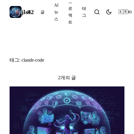
프
AI
로
태
jls42
🇰🇷
KO
홈
글
뉴
젝
그
스
트
#claude-code
태그: claude-code
2개의 글