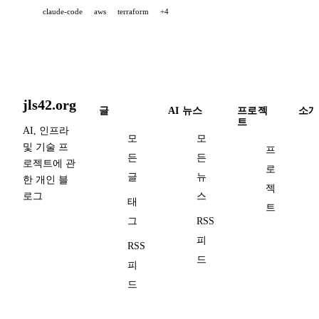
claude-code
aws
terraform
+4
jls42.org
글
AI 뉴스
프로젝
소개
트
AI, 인프라
모
모
및 기술 프
프
든
든
로젝트에 관
로
글
뉴
한 개인 블
젝
로그
스
태
트
그
RSS
피
RSS
드
피
드