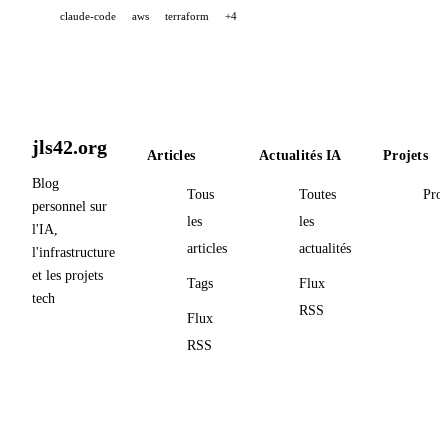
claude-code
aws
terraform
+4
jls42.org
Articles
Actualités IA
Projets
Blog
Tous
Toutes
Proj
personnel sur
les
les
l'IA,
articles
actualités
l'infrastructure
et les projets
Tags
Flux
tech
RSS
Flux
RSS