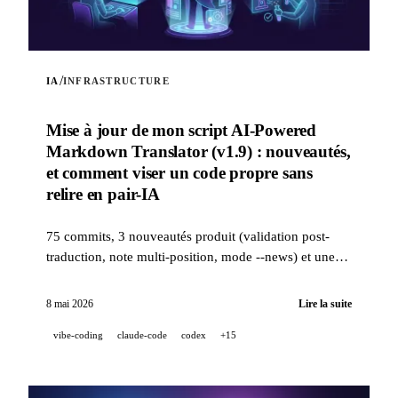
/
IA
INFRASTRUCTURE
Mise à jour de mon script AI-Powered
Markdown Translator (v1.9) : nouveautés,
et comment viser un code propre sans
relire en pair-IA
75 commits, 3 nouveautés produit (validation post-
traduction, note multi-position, mode --news) et une
stack qualité industrielle (14 hooks, 229 tests, revue
PR assistée IA) pour viser un code propre quand un
8 mai 2026
Lire la suite
projet est 100 % développé en pair-IA.
vibe-coding
claude-code
codex
+15