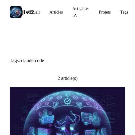
Actualités
jls42
Accueil
Articles
Projets
Tags
IA
#claude-code
Tags: claude-code
2 article(s)