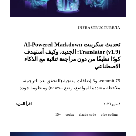
/
INFRASTRUCTURE
IA
تحديث سكريبت AI-Powered Markdown
Translator (v1.9): الجديد، وكيف أستهدف
كودًا نظيفًا من دون مراجعة ثنائية مع الذكاء
الاصطناعي
75 commit، و3 إضافات منتجية (التحقق بعد الترجمة،
ملاحظة متعددة المواضع، وضع --news) ومنظومة جودة
بمستوى صناعي (14 hook، و229 اختبارًا، ومراجعة PR
بمساعدة الذكاء الاصطناعي) لاستهداف كود نظيف
٨ مايو ٢٠٢٦
اقرأ المزيد
عندما يكون المشروع مطوّرًا بنسبة 100% مع شريك ذكاء
+15
codex
claude-code
vibe-coding
اصطناعي.