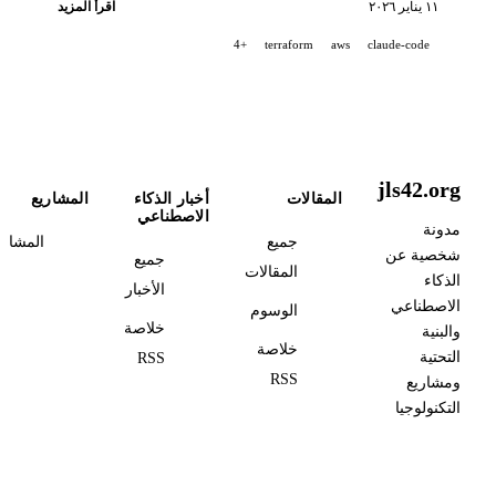
١١ يناير ٢٠٢٦
اقرأ المزيد
+4
terraform
aws
claude-code
jls42.org
المقالات
أخبار الذكاء
المشاريع
الاصطناعي
مدونة
جميع
المشاري
شخصية عن
جميع
المقالات
الذكاء
الأخبار
الاصطناعي
الوسوم
خلاصة
والبنية
خلاصة
التحتية
RSS
RSS
ومشاريع
التكنولوجيا