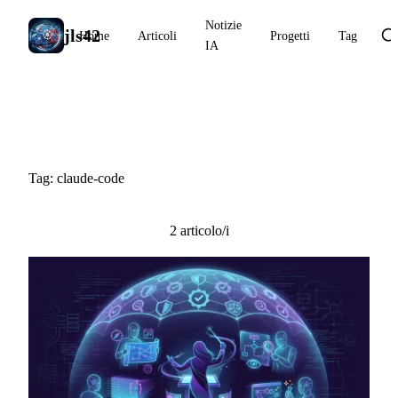
Notizie
jls42
Home
Articoli
Progetti
Tag
IA
#claude-code
Tag: claude-code
2 articolo/i