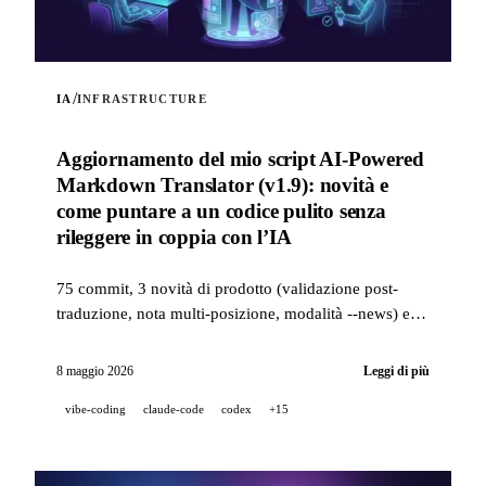
/
IA
INFRASTRUCTURE
Aggiornamento del mio script AI-Powered
Markdown Translator (v1.9): novità e
come puntare a un codice pulito senza
rileggere in coppia con l’IA
75 commit, 3 novità di prodotto (validazione post-
traduzione, nota multi-posizione, modalità --news) e
uno stack qualità di livello industriale (14 hook, 229
test, revisione PR assistita dall’IA) per puntare a un
8 maggio 2026
Leggi di più
codice pulito quando un progetto è sviluppato al 100%
vibe-coding
claude-code
codex
+15
in pair-IA.