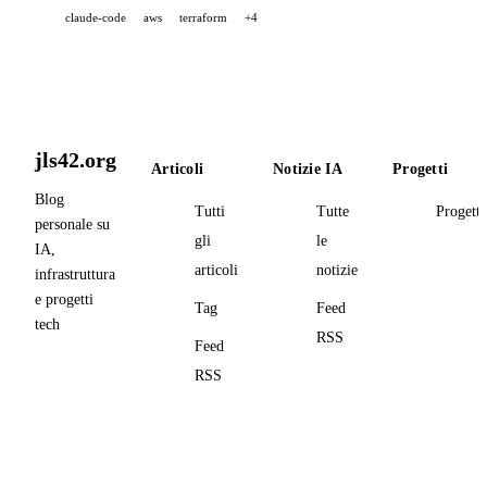
claude-code
aws
terraform
+4
jls42.org
Articoli
Notizie IA
Progetti
Blog
Tutti
Tutte
Progetti
personale su
gli
le
IA,
articoli
notizie
infrastruttura
e progetti
Tag
Feed
tech
RSS
Feed
RSS