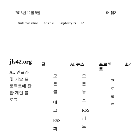
방법을 제안합니다.
2018년 12월 9일
더 읽기
Automatisation
Ansible
Raspberry Pi
+3
jls42.org
글
AI 뉴스
프로젝
소개
트
AI, 인프라
모
모
및 기술 프
프
든
든
로젝트에 관
로
글
뉴
한 개인 블
젝
로그
스
태
트
그
RSS
피
RSS
드
피