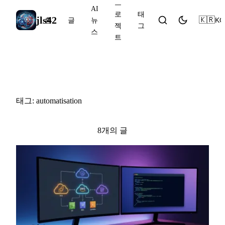
프
AI
로
태
jls42
🇰🇷
KO
홈
글
뉴
젝
그
스
트
#automatisation
태그: automatisation
8개의 글