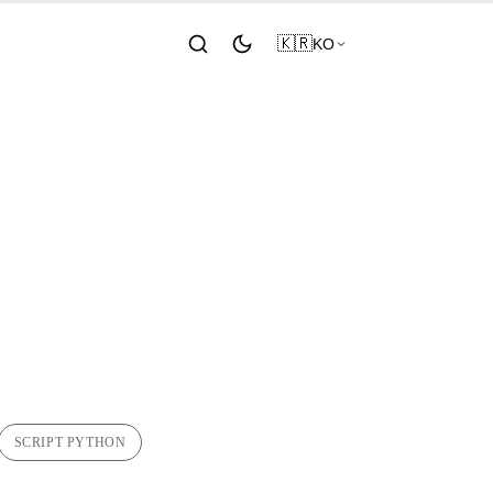
🇰🇷
KO
버전 1.5
SCRIPT PYTHON