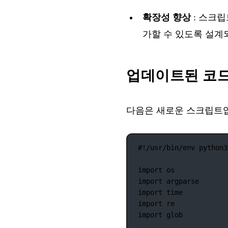
확장성 향상
: 스크립트
가할 수 있도록 설계
업데이트된 코
다음은 새로운 스크립트입
#!/usr/bin/env python3
import
 os
import
 argparse
import
 time
import
 re
import
 glob