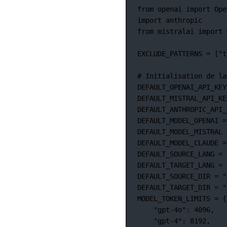
from
 openai 
import
 Ope
import
 anthropic
from
 mistralai 
import
 
EXCLUDE_PATTERNS
=
 [
"t
# Initialisation de la
DEFAULT_OPENAI_API_KEY
DEFAULT_MISTRAL_API_KE
DEFAULT_ANTHROPIC_API_
DEFAULT_MODEL_OPENAI
=
DEFAULT_MODEL_MISTRAL
DEFAULT_MODEL_CLAUDE
=
DEFAULT_SOURCE_LANG
=
DEFAULT_TARGET_LANG
=
DEFAULT_SOURCE_DIR
=
"
DEFAULT_TARGET_DIR
=
"
MODEL_TOKEN_LIMITS
=
 {
"gpt-4o"
: 
4096
,
"gpt-4"
: 
8192
,