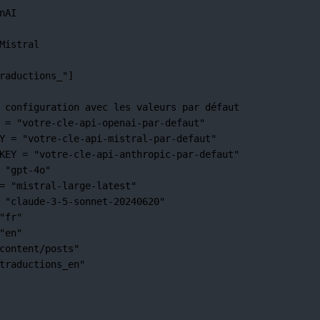
nAI
Mistral
raductions_"
]
 configuration avec les valeurs par défaut
=
"votre-cle-api-openai-par-defaut"
Y
=
"votre-cle-api-mistral-par-defaut"
KEY
=
"votre-cle-api-anthropic-par-defaut"
"gpt-4o"
=
"mistral-large-latest"
"claude-3-5-sonnet-20240620"
"fr"
"en"
content/posts"
traductions_en"