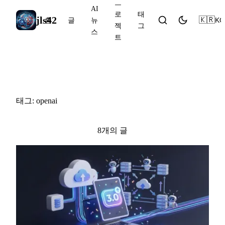
프
AI
로
태
jls42
🇰🇷
KO
홈
글
뉴
젝
그
스
트
#openai
태그: openai
8개의 글