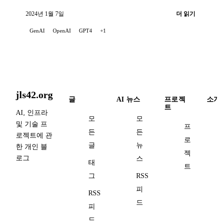
2024년 1월 7일
더 읽기
GenAI
OpenAI
GPT4
+1
jls42.org
글
AI 뉴스
프로젝
소개
트
AI, 인프라
모
모
및 기술 프
프
든
든
로젝트에 관
로
글
뉴
한 개인 블
젝
로그
스
태
트
그
RSS
피
RSS
드
피
드