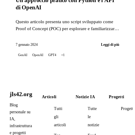
Un approccio pratico con Python e l'API
di OpenAI
Questo articolo presenta uno script sviluppato come
Proof of Concept (POC) per esplorare e familiarizzare
con le capacità dell'API OpenAI.
7 gennaio 2024
Leggi di più
GenAI
OpenAI
GPT4
+1
jls42.org
Articoli
Notizie IA
Progetti
Blog
Tutti
Tutte
Progetti
personale su
gli
le
IA,
articoli
notizie
infrastruttura
e progetti