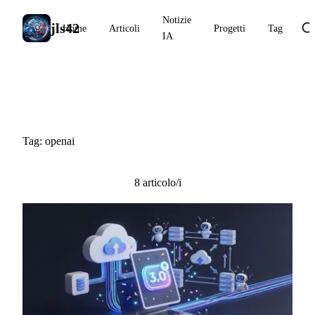
Notizie
jls42
Home
Articoli
Progetti
Tag
IA
#openai
Tag: openai
8 articolo/i