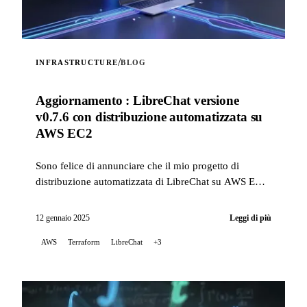
/
INFRASTRUCTURE
BLOG
Aggiornamento : LibreChat versione
v0.7.6 con distribuzione automatizzata su
AWS EC2
Sono felice di annunciare che il mio progetto di
distribuzione automatizzata di LibreChat su AWS EC2
è stato aggiornato per correggere problemi legati ai
recenti cambiamenti nel modo di installare LibreChat,
12 gennaio 2025
Leggi di più
supportando ora la versione v0.7.6...
AWS
Terraform
LibreChat
+3