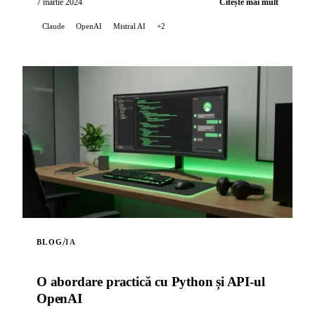
7 martie 2024
Citește mai mult
Claude
OpenAI
Mistral AI
+2
/
BLOG
IA
O abordare practică cu Python și API-ul
OpenAI