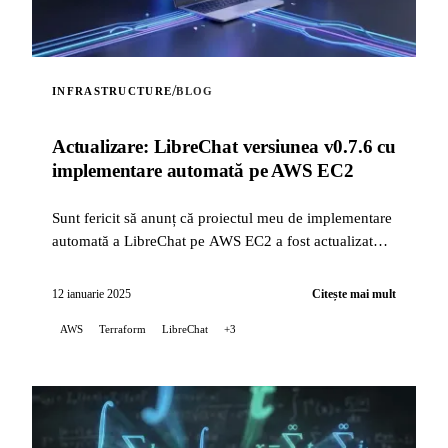
/
INFRASTRUCTURE
BLOG
Actualizare: LibreChat versiunea v0.7.6 cu
implementare automată pe AWS EC2
Sunt fericit să anunț că proiectul meu de implementare
automată a LibreChat pe AWS EC2 a fost actualizat
pentru a remedia probleme legate de schimbările
recente în modul de instalare a LibreChat, oferind
12 ianuarie 2025
Citește mai mult
acum suport pentru versiunea v0.7.6.
AWS
Terraform
LibreChat
+3