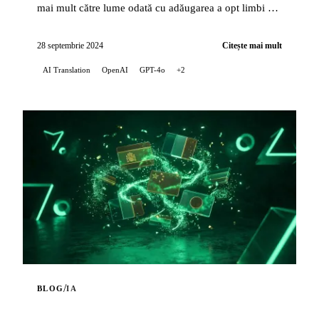
mai mult către lume odată cu adăugarea a opt limbi noi
pentru traducerile automate ale artic...
28 septembrie 2024
Citește mai mult
AI Translation
OpenAI
GPT-4o
+2
/
BLOG
IA