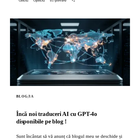
GenAI
OpenAI
o1-preview
+2
/
BLOG
IA
Încă noi traduceri AI cu GPT-4o
disponibile pe blog !
Sunt încântat să vă anunț că blogul meu se deschide și