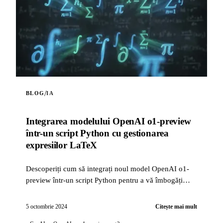
/
BLOG
IA
Integrarea modelului OpenAI o1-preview
într-un script Python cu gestionarea
expresiilor LaTeX
Descoperiți cum să integrați noul model OpenAI o1-
preview într-un script Python pentru a vă îmbogăți
proiectele de inteligență artificială. Acest script vă pe...
5 octombrie 2024
Citește mai mult