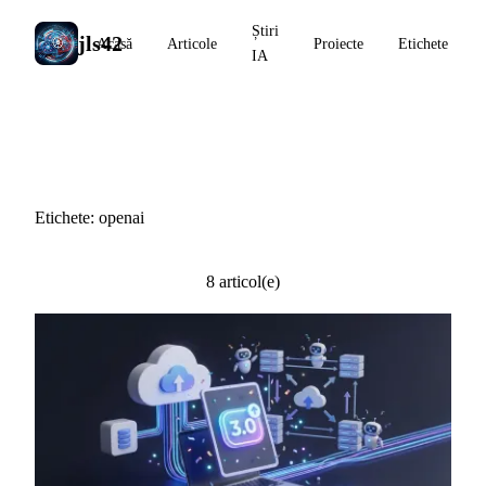
Știri
jls42
Acasă
Articole
Proiecte
Etichete
IA
#openai
Etichete: openai
8 articol(e)