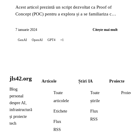
Acest articol prezintă un script dezvoltat ca Proof of
Concept (POC) pentru a explora și a se familiariza cu
capabilitățile API-ului OpenAI.
7 ianuarie 2024
Citește mai mult
GenAI
OpenAI
GPT4
+1
jls42.org
Articole
Știri IA
Proiecte
Blog
Toate
Toate
Proiec
personal
articolele
știrile
despre AI,
infrastructură
Etichete
Flux
și proiecte
RSS
Flux
tech
RSS