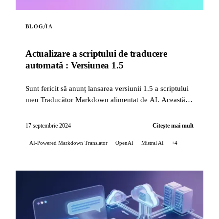
/
BLOG
IA
Actualizare a scriptului de traducere
automată : Versiunea 1.5
Sunt fericit să anunț lansarea versiunii 1.5 a scriptului
meu Traducător Markdown alimentat de AI. Această
actualizare aduce mai multe îmbunătățiri
semnificative...
17 septembrie 2024
Citește mai mult
AI-Powered Markdown Translator
OpenAI
Mistral AI
+4