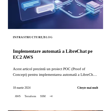
/
INFRASTRUCTURE
BLOG
Implementare automată a LibreChat pe
EC2 AWS
Acest articol prezintă un proiect POC (Proof of
Concept) pentru implementarea automată a LibreChat
pe AWS EC2, folosind Terraform pentru a orchestra
infrastructura...
18 martie 2024
Citește mai mult
AWS
Terraform
SSM
+4