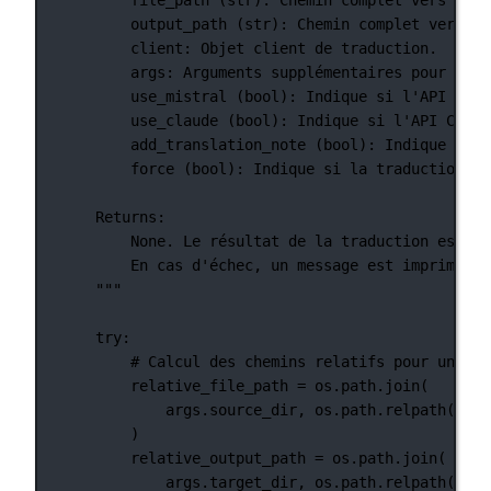
output_path (str): Chemin complet vers le
client: Objet client de traduction.
args: Arguments supplémentaires pour la t
use_mistral (bool): Indique si l'API Mist
use_claude (bool): Indique si l'API Claud
add_translation_note (bool): Indique si u
force (bool): Indique si la traduction do
Returns:
None. Le résultat de la traduction est éc
En cas d'échec, un message est imprimé po
"""
try
:
# Calcul des chemins relatifs pour un aff
relative_file_path 
=
 os.path.join(
args.source_dir, os.path.relpath(file
)
relative_output_path 
=
 os.path.join(
args.target_dir, os.path.relpath(outp