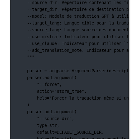
--source_dir: Répertoire contenant les fichie
--target_dir: Répertoire de destination pour 
--model: Modèle de traduction GPT à utiliser.
--target_lang: Langue cible pour la traductio
--source_lang: Langue source des documents.
--use_mistral: Indicateur pour utiliser l'API
--use_claude: Indicateur pour utiliser l'API 
--add_translation_note: Indicateur pour ajout
"""
parser 
=
 argparse.ArgumentParser(
description
=
parser.add_argument(
"--force"
,
action
=
"store_true"
,
help
=
"Forcer la traduction même si une tr
)
parser.add_argument(
"--source_dir"
,
type
=
str
,
default
=
DEFAULT_SOURCE_DIR
,
help
=
"Répertoire source contenant les fic