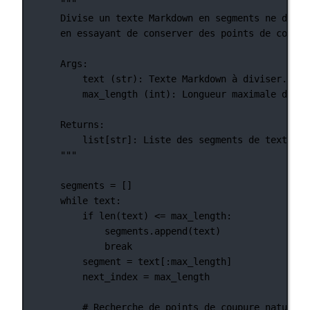
"""
Divise un texte Markdown en segments ne dépas
en essayant de conserver des points de coupur
Args:
text (str): Texte Markdown à diviser.
max_length (int): Longueur maximale de ch
Returns:
list[str]: Liste des segments de texte Ma
"""
segments 
=
 []
while
 text:
if
len
(text) 
<=
 max_length:
segments.append(text)
break
segment 
=
 text[:max_length]
next_index 
=
 max_length
# Recherche de points de coupure naturels