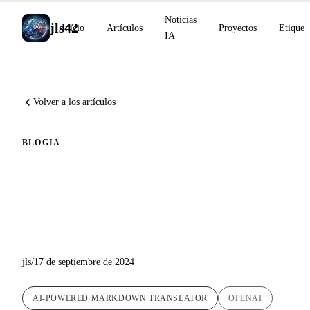
Noticias
jls42
Inicio
Artículos
Proyectos
Etiquet
IA
Volver a los artículos
BLOG
IA
Actualización del Script de
Traducción Automática:
Versión 1.5
jls
/
17 de septiembre de 2024
AI-POWERED MARKDOWN TRANSLATOR
OPENAI