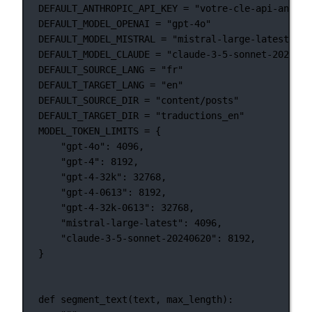
DEFAULT_ANTHROPIC_API_KEY
=
"votre-cle-api-anthro
DEFAULT_MODEL_OPENAI
=
"gpt-4o"
DEFAULT_MODEL_MISTRAL
=
"mistral-large-latest"
DEFAULT_MODEL_CLAUDE
=
"claude-3-5-sonnet-2024062
DEFAULT_SOURCE_LANG
=
"fr"
DEFAULT_TARGET_LANG
=
"en"
DEFAULT_SOURCE_DIR
=
"content/posts"
DEFAULT_TARGET_DIR
=
"traductions_en"
MODEL_TOKEN_LIMITS
=
 {
"gpt-4o"
: 
4096
,
"gpt-4"
: 
8192
,
"gpt-4-32k"
: 
32768
,
"gpt-4-0613"
: 
8192
,
"gpt-4-32k-0613"
: 
32768
,
"mistral-large-latest"
: 
4096
,
"claude-3-5-sonnet-20240620"
: 
8192
,
}
def
segment_text
(text, max_length):