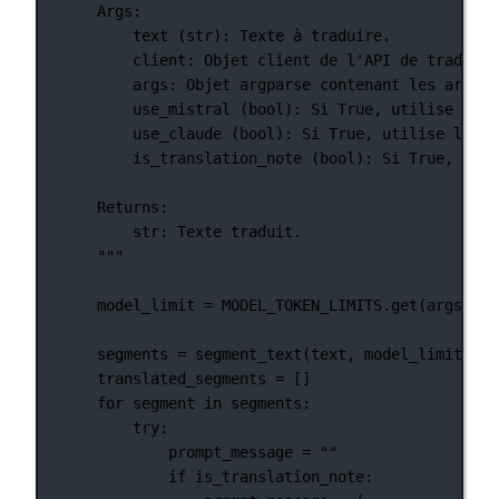
Args:
text (str): Texte à traduire.
client: Objet client de l'API de traducti
args: Objet argparse contenant les argume
use_mistral (bool): Si True, utilise l'AP
use_claude (bool): Si True, utilise l'API
is_translation_note (bool): Si True, le t
Returns:
str: Texte traduit.
"""
model_limit 
=
MODEL_TOKEN_LIMITS
.get(args.mod
segments 
=
 segment_text(text, model_limit)
translated_segments 
=
 []
for
 segment 
in
 segments:
try
:
prompt_message 
=
""
if
 is_translation_note: