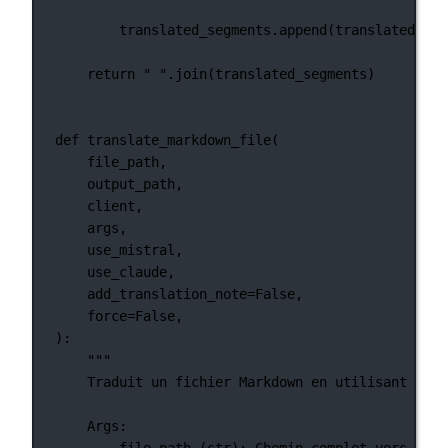
translated_segments.append(translated_tex
return
" "
.join(translated_segments)
def
translate_markdown_file
(
file_path,
output_path,
client,
args,
use_mistral,
use_claude,
add_translation_note
=
False
,
force
=
False
,
):
"""
Traduit un fichier Markdown en utilisant les 
Args:
file_path (str): Chemin complet vers le f