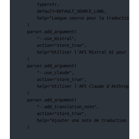
type
=
str
,
default
=
DEFAULT_SOURCE_LANG
,
help
=
"Langue source pour la traduction"
,
)
parser.add_argument(
"--use_mistral"
,
action
=
"store_true"
,
help
=
"Utiliser l'API Mistral AI pour la t
)
parser.add_argument(
"--use_claude"
,
action
=
"store_true"
,
help
=
"Utiliser l'API Claude d'Anthropic p
)
parser.add_argument(
"--add_translation_note"
,
action
=
"store_true"
,
help
=
"Ajouter une note de traduction au c
)