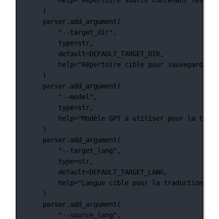
)
parser.add_argument(
"--target_dir"
,
type
=
str
,
default
=
DEFAULT_TARGET_DIR
,
help
=
"Répertoire cible pour sauvegarder l
)
parser.add_argument(
"--model"
,
type
=
str
,
help
=
"Modèle GPT à utiliser pour la tradu
)
parser.add_argument(
"--target_lang"
,
type
=
str
,
default
=
DEFAULT_TARGET_LANG
,
help
=
"Langue cible pour la traduction"
,
)
parser.add_argument(
"--source_lang"
,