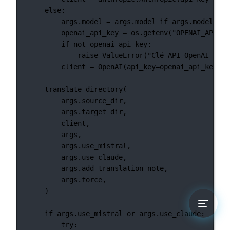
else
:
args.model 
=
 args.model 
if
 args.model 
els
openai_api_key 
=
 os.getenv(
"OPENAI_API_KE
if
not
 openai_api_key:
raise
ValueError
(
"Clé API OpenAI non 
client 
=
 OpenAI(
api_key
=
openai_api_key)
translate_directory(
args.source_dir,
args.target_dir,
client,
args,
args.use_mistral,
args.use_claude,
args.add_translation_note,
args.force,
)
if
 args.use_mistral 
or
 args.use_claude:
try
: