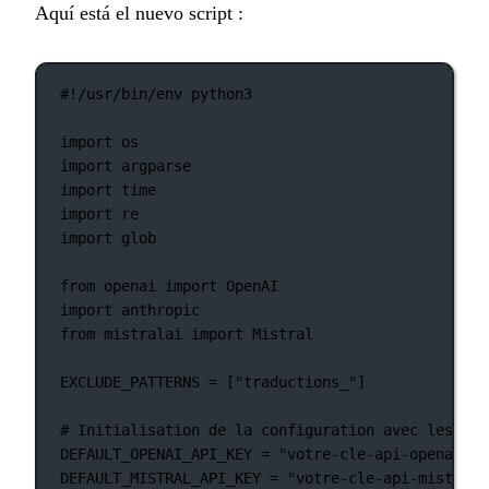
Aquí está el nuevo script :
#!/usr/bin/env python3
import
 os
import
 argparse
import
 time
import
 re
import
 glob
from
 openai 
import
 OpenAI
import
 anthropic
from
 mistralai 
import
 Mistral
EXCLUDE_PATTERNS
=
 [
"traductions_"
]
# Initialisation de la configuration avec les val
DEFAULT_OPENAI_API_KEY
=
"votre-cle-api-openai-pa
DEFAULT_MISTRAL_API_KEY
=
"votre-cle-api-mistral-