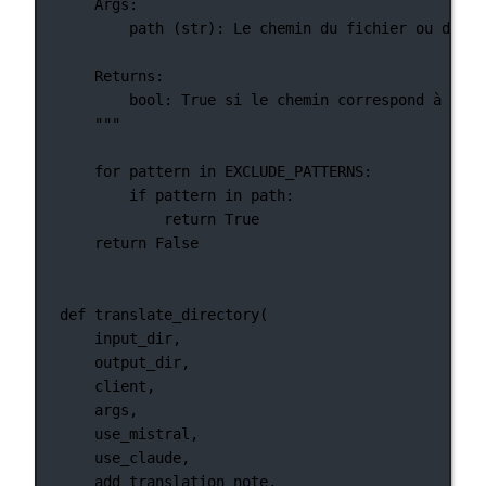
Args:
path (str): Le chemin du fichier ou du ré
Returns:
bool: True si le chemin correspond à l'un
"""
for
 pattern 
in
EXCLUDE_PATTERNS
:
if
 pattern 
in
 path:
return
True
return
False
def
translate_directory
(
input_dir,
output_dir,
client,
args,
use_mistral,
use_claude,
add_translation_note,