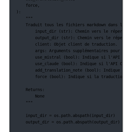
force,
):
"""
Traduit tous les fichiers markdown dans le ré
input_dir (str): Chemin vers le répertoir
output_dir (str): Chemin vers le répertoi
client: Objet client de traduction.
args: Arguments supplémentaires pour la t
use_mistral (bool): Indique si l'API Mist
use_claude (bool): Indique si l'API Claud
add_translation_note (bool): Indique si u
force (bool): Indique si la traduction do
Returns:
None
"""
input_dir 
=
 os.path.abspath(input_dir)
output_dir 
=
 os.path.abspath(output_dir)