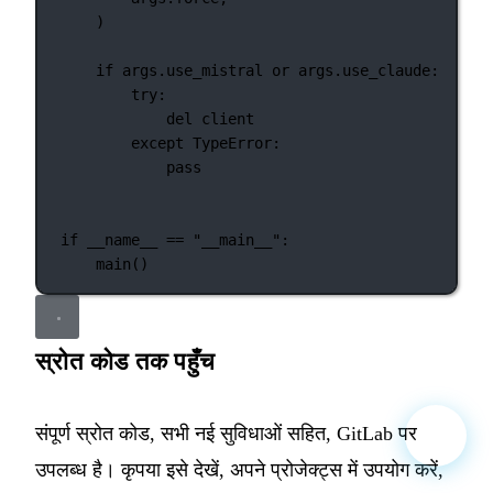
)
if
 args.use_mistral 
or
 args.use_claude:
try
:
del
 client
except
TypeError
:
pass
if
__name__
==
"__main__"
:
main()
स्रोत कोड तक पहुँच
संपूर्ण स्रोत कोड, सभी नई सुविधाओं सहित, GitLab पर
उपलब्ध है। कृपया इसे देखें, अपने प्रोजेक्ट्स में उपयोग करें,