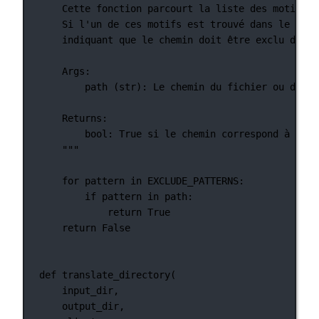
Cette fonction parcourt la liste des motifs d
Si l'un de ces motifs est trouvé dans le chem
indiquant que le chemin doit être exclu du pr
Args:
path (str): Le chemin du fichier ou du ré
Returns:
bool: True si le chemin correspond à l'un
"""
for
 pattern 
in
EXCLUDE_PATTERNS
:
if
 pattern 
in
 path:
return
True
return
False
def
translate_directory
(
input_dir,
output_dir,