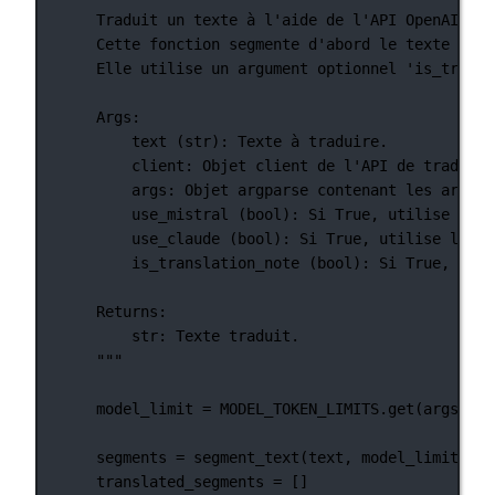
Traduit un texte à l'aide de l'API OpenAI, Mi
Cette fonction segmente d'abord le texte pour
Elle utilise un argument optionnel 'is_transl
Args:
text (str): Texte à traduire.
client: Objet client de l'API de traducti
args: Objet argparse contenant les argume
use_mistral (bool): Si True, utilise l'AP
use_claude (bool): Si True, utilise l'API
is_translation_note (bool): Si True, le t
Returns:
str: Texte traduit.
"""
model_limit 
=
MODEL_TOKEN_LIMITS
.get(args.mod
segments 
=
 segment_text(text, model_limit)
translated_segments 
=
 []