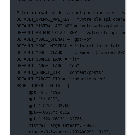
# Initialisation de la configuration avec les val
DEFAULT_OPENAI_API_KEY
=
"votre-cle-api-openai-pa
DEFAULT_MISTRAL_API_KEY
=
"votre-cle-api-mistral-
DEFAULT_ANTHROPIC_API_KEY
=
"votre-cle-api-anthro
DEFAULT_MODEL_OPENAI
=
"gpt-4o"
DEFAULT_MODEL_MISTRAL
=
"mistral-large-latest"
DEFAULT_MODEL_CLAUDE
=
"claude-3-5-sonnet-2024062
DEFAULT_SOURCE_LANG
=
"fr"
DEFAULT_TARGET_LANG
=
"en"
DEFAULT_SOURCE_DIR
=
"content/posts"
DEFAULT_TARGET_DIR
=
"traductions_en"
MODEL_TOKEN_LIMITS
=
 {
"gpt-4o"
: 
4096
,
"gpt-4"
: 
8192
,
"gpt-4-32k"
: 
32768
,
"gpt-4-0613"
: 
8192
,
"gpt-4-32k-0613"
: 
32768
,
"mistral-large-latest"
: 
4096
,
"claude-3-5-sonnet-20240620"
: 
8192
,