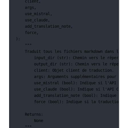
client,
args,
use_mistral,
use_claude,
add_translation_note,
force,
):
"""
Traduit tous les fichiers markdown dans le ré
input_dir (str): Chemin vers le répertoir
output_dir (str): Chemin vers le répertoi
client: Objet client de traduction.
args: Arguments supplémentaires pour la t
use_mistral (bool): Indique si l'API Mist
use_claude (bool): Indique si l'API Claud
add_translation_note (bool): Indique si u
force (bool): Indique si la traduction do
Returns:
None
"""