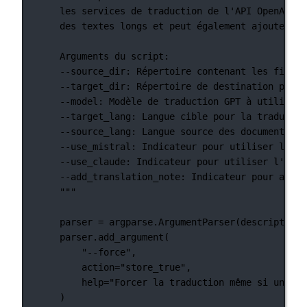
les services de traduction de l'API OpenAI, M
des textes longs et peut également ajouter un
Arguments du script:
--source_dir: Répertoire contenant les fichie
--target_dir: Répertoire de destination pour 
--model: Modèle de traduction GPT à utiliser.
--target_lang: Langue cible pour la traductio
--source_lang: Langue source des documents.
--use_mistral: Indicateur pour utiliser l'API
--use_claude: Indicateur pour utiliser l'API 
--add_translation_note: Indicateur pour ajout
"""
parser 
=
 argparse.ArgumentParser(
description
=
parser.add_argument(
"--force"
,
action
=
"store_true"
,
help
=
"Forcer la traduction même si une tr
)