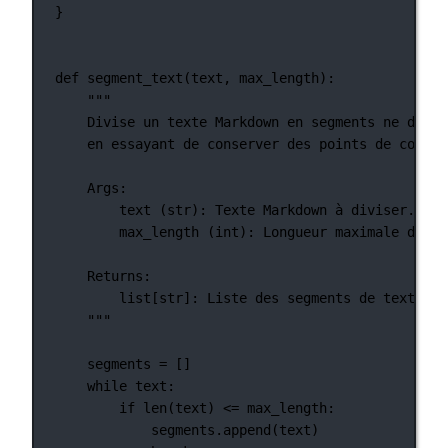
}
def
segment_text
(text, max_length):
"""
Divise un texte Markdown en segments ne dépas
en essayant de conserver des points de coupur
Args:
text (str): Texte Markdown à diviser.
max_length (int): Longueur maximale de ch
Returns:
list[str]: Liste des segments de texte Ma
"""
segments 
=
 []
while
 text:
if
len
(text) 
<=
 max_length:
segments.append(text)