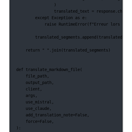
)
translated_text 
=
 response.choice
except
Exception
as
 e:
raise
RuntimeError
(
f
"Erreur lors de l
translated_segments.append(translated_tex
return
" "
.join(translated_segments)
def
translate_markdown_file
(
file_path,
output_path,
client,
args,
use_mistral,
use_claude,
add_translation_note
=
False
,
force
=
False
,
):