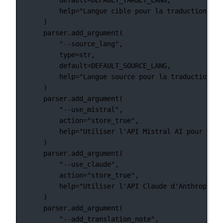
help
=
"Langue cible pour la traduction"
,
)
parser.add_argument(
"--source_lang"
,
type
=
str
,
default
=
DEFAULT_SOURCE_LANG
,
help
=
"Langue source pour la traduction"
,
)
parser.add_argument(
"--use_mistral"
,
action
=
"store_true"
,
help
=
"Utiliser l'API Mistral AI pour la t
)
parser.add_argument(
"--use_claude"
,
action
=
"store_true"
,
help
=
"Utiliser l'API Claude d'Anthropic p
)
parser.add_argument(
"--add_translation_note"
,