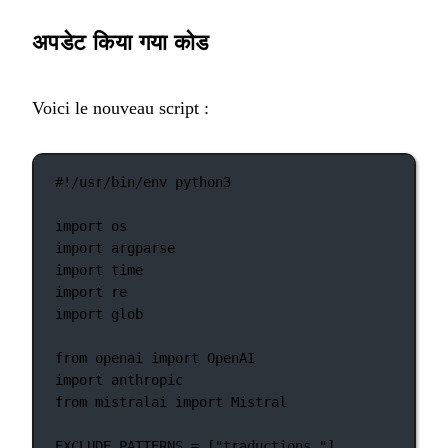
अपडेट किया गया कोड
Voici le nouveau script :
#!/usr/bin/env python3
import
 os
import
 argparse
import
 time
import
 re
import
 glob
from
 openai 
import
 OpenAI
import
 anthropic
from
 mistralai 
import
 Mistral
EXCLUDE_PATTERNS
=
 [
"traductions_"
]