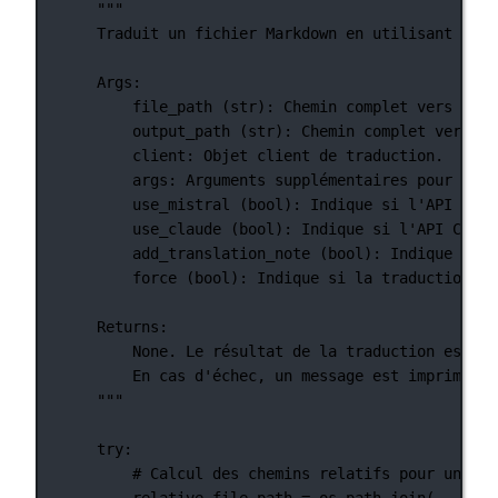
"""
Traduit un fichier Markdown en utilisant les 
Args:
file_path (str): Chemin complet vers le f
output_path (str): Chemin complet vers le
client: Objet client de traduction.
args: Arguments supplémentaires pour la t
use_mistral (bool): Indique si l'API Mist
use_claude (bool): Indique si l'API Claud
add_translation_note (bool): Indique si u
force (bool): Indique si la traduction do
Returns:
None. Le résultat de la traduction est éc
En cas d'échec, un message est imprimé po
"""
try
:
# Calcul des chemins relatifs pour un aff
relative_file_path 
=
 os.path.join(