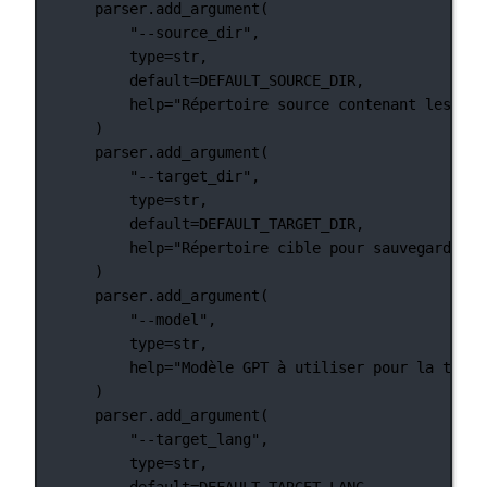
parser.add_argument(
"--source_dir"
,
type
=
str
,
default
=
DEFAULT_SOURCE_DIR
,
help
=
"Répertoire source contenant les fic
)
parser.add_argument(
"--target_dir"
,
type
=
str
,
default
=
DEFAULT_TARGET_DIR
,
help
=
"Répertoire cible pour sauvegarder l
)
parser.add_argument(
"--model"
,
type
=
str
,
help
=
"Modèle GPT à utiliser pour la tradu
)
parser.add_argument(
"--target_lang"
,
type
=
str
,
default
=
DEFAULT_TARGET_LANG
,