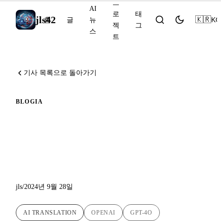
프
AI
로
태
jls42
🇰🇷
KO
홈
글
뉴
젝
그
스
트
기사 목록으로 돌아가기
BLOG
IA
블로그에 GPT-4o 기반의 새
로운 AI 번역이 또 추가되었
습니다 !
jls
/
2024년 9월 28일
AI TRANSLATION
OPENAI
GPT-4O