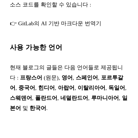
소스 코드를 확인할 수 있습니다 :
👉
GitLab의 AI 기반 마크다운 번역기
사용 가능한 언어
현재 블로그의 글들은 다음 언어들로 제공됩니
다 :
프랑스어
(원문),
영어
,
스페인어
,
포르투갈
어
,
중국어
,
힌디어
,
아랍어
,
이탈리아어
,
독일어
,
스웨덴어
,
폴란드어
,
네덜란드어
,
루마니아어
,
일
본어
및
한국어
.