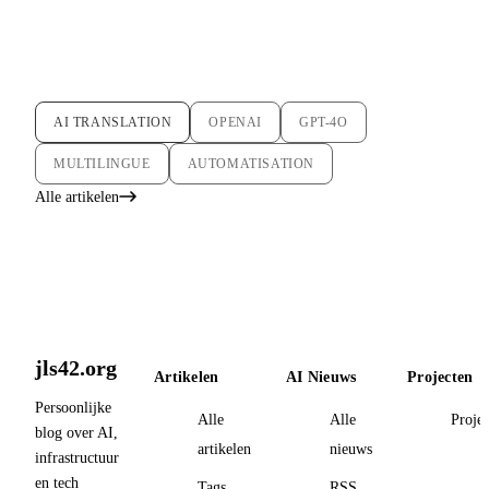
AI TRANSLATION
OPENAI
GPT-4O
MULTILINGUE
AUTOMATISATION
Alle artikelen
jls42.org
Artikelen
AI Nieuws
Projecten
Persoonlijke
Alle
Alle
Proje
blog over AI,
artikelen
nieuws
infrastructuur
en tech
Tags
RSS