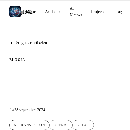
AI
jls42
Home
Artikelen
Projecten
Tags
Nieuws
Terug naar artikelen
BLOG
IA
Nog meer AI-vertalingen met
GPT-4o beschikbaar op de
blog!
jls
/
28 september 2024
AI TRANSLATION
OPENAI
GPT-4O