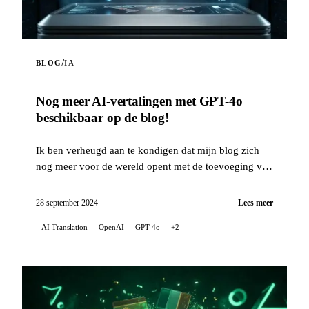
/
BLOG
IA
Nog meer AI-vertalingen met GPT-4o
beschikbaar op de blog!
Ik ben verheugd aan te kondigen dat mijn blog zich
nog meer voor de wereld opent met de toevoeging van
acht nieuwe talen voor de automatische vertalingen
van mijn artikelen...
28 september 2024
Lees meer
AI Translation
OpenAI
GPT-4o
+2