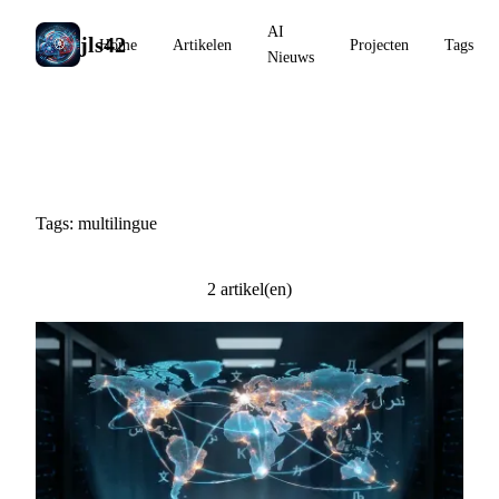
AI
jls42
Home
Artikelen
Projecten
Tags
Nieuws
#multilingue
Tags: multilingue
2 artikel(en)