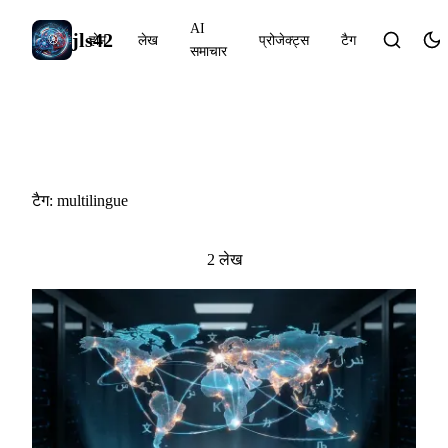
AI
jls42
होम
लेख
प्रोजेक्ट्स
टैग
समाचार
#multilingue
टैग: multilingue
2 लेख