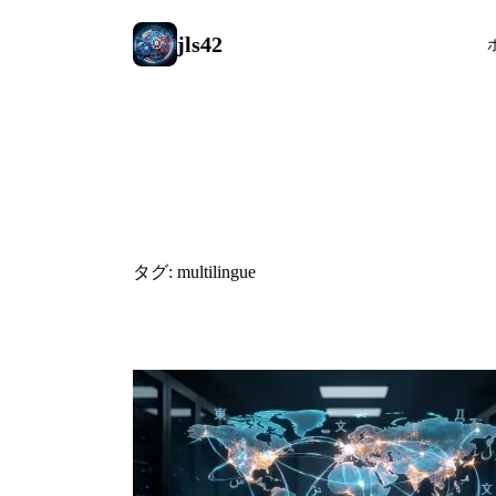
jls42
#multilingu
タグ: multilingue