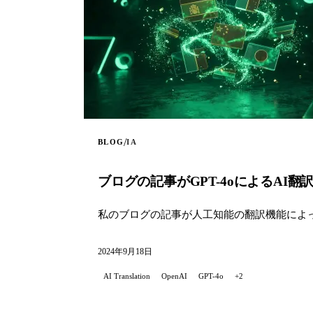
/
BLOG
IA
ブログの記事がGPT-4oによるAI
私のブログの記事が人工知能の翻訳機能によっ
2024年9月18日
AI Translation
OpenAI
GPT-4o
+2