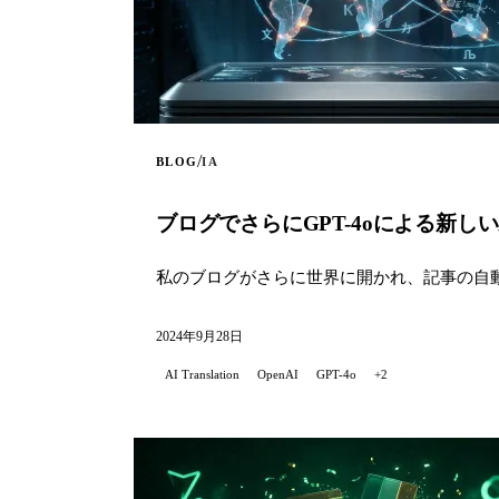
/
BLOG
IA
ブログでさらにGPT-4oによる新し
私のブログがさらに世界に開かれ、記事の自動
2024年9月28日
AI Translation
OpenAI
GPT-4o
+2