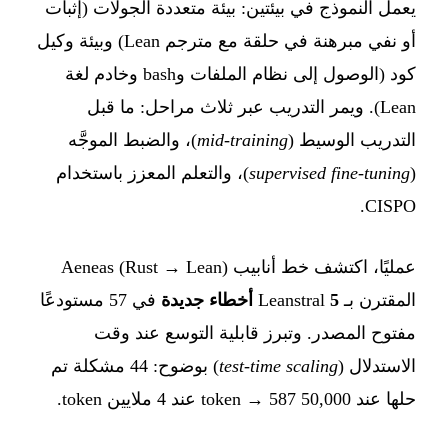
يعمل النموذج في بيئتين: بيئة متعددة الجولات (إثبات
أو نفي مبرهنة في حلقة مع مترجم Lean) وبيئة وكيل
كود (الوصول إلى نظام الملفات وbash وخادم لغة
Lean). ويمر التدريب عبر ثلاث مراحل: ما قبل
التدريب الوسيط (
mid-training
)، والضبط الموجَّه
(
supervised fine-tuning
)، والتعلم المعزز باستخدام
CISPO.
عمليًا، اكتشف خط أنابيب Aeneas (Rust → Lean)
المقترن بـ Leanstral
5 أخطاء جديدة
في 57 مستودعًا
مفتوح المصدر. وتبرز قابلية التوسع عند وقت
الاستدلال (
test-time scaling
) بوضوح: 44 مشكلة تم
حلها عند 50,000 token → 587 عند 4 ملايين token.