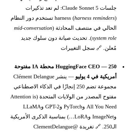
جلسات Claude Sonnet 5: لم تعد تذكيرات
harness reminders
harness (
) تستخدم دور النظام
الحالي في منتصف المحادثة (
mid-conversation
system role
). تحديث صيانة دون سلوك جديد
مُعلن.
🔗 سجل التغييرات
HuggingFace CEO — 250 محطة IA مفتوحة
أمريكية في 4 يوليو
— ينشر Clément Delangue
مجموعة تضم 250 إنجازًا في الذكاء الاصطناعي
مفتوح المصدر من الولايات المتحدة (Attention is
All You Need وPyTorch وGPT-2 وLLaMA
وImageNet وLoRA…) بمناسبة الذكرى الأمريكية
الـ250.
🔗 تغريدة @ClementDelangue