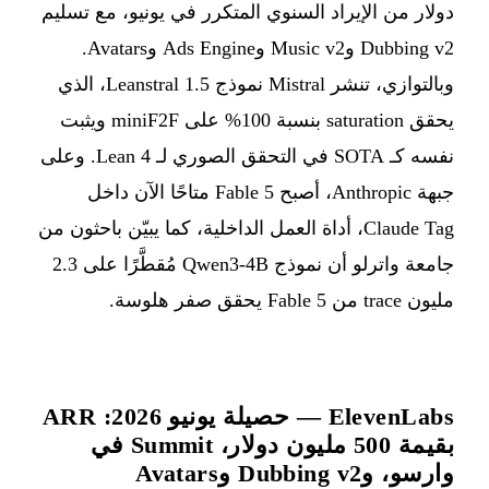
دولار من الإيراد السنوي المتكرر في يونيو، مع تسليم
Dubbing v2 وMusic v2 وAds Engine وAvatars.
وبالتوازي، تنشر Mistral نموذج Leanstral 1.5، الذي
يحقق saturation بنسبة 100% على miniF2F ويثبت
نفسه كـ SOTA في التحقق الصوري لـ Lean 4. وعلى
جبهة Anthropic، أصبح Fable 5 متاحًا الآن داخل
Claude Tag، أداة العمل الداخلية، كما يبيّن باحثون من
جامعة واترلو أن نموذج Qwen3-4B مُقطَّرًا على 2.3
مليون trace من Fable 5 يحقق صفر هلوسة.
ElevenLabs — حصيلة يونيو 2026: ARR
بقيمة 500 مليون دولار، Summit في
وارسو، وDubbing v2 وAvatars