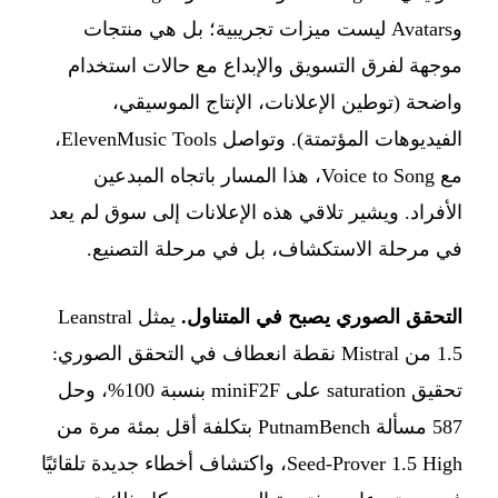
وAvatars ليست ميزات تجريبية؛ بل هي منتجات
موجهة لفرق التسويق والإبداع مع حالات استخدام
واضحة (توطين الإعلانات، الإنتاج الموسيقي،
الفيديوهات المؤتمتة). وتواصل ElevenMusic Tools،
مع Voice to Song، هذا المسار باتجاه المبدعين
الأفراد. ويشير تلاقي هذه الإعلانات إلى سوق لم يعد
في مرحلة الاستكشاف، بل في مرحلة التصنيع.
التحقق الصوري يصبح في المتناول.
يمثل Leanstral
1.5 من Mistral نقطة انعطاف في التحقق الصوري:
تحقيق saturation على miniF2F بنسبة 100%، وحل
587 مسألة PutnamBench بتكلفة أقل بمئة مرة من
Seed-Prover 1.5 High، واكتشاف أخطاء جديدة تلقائيًا