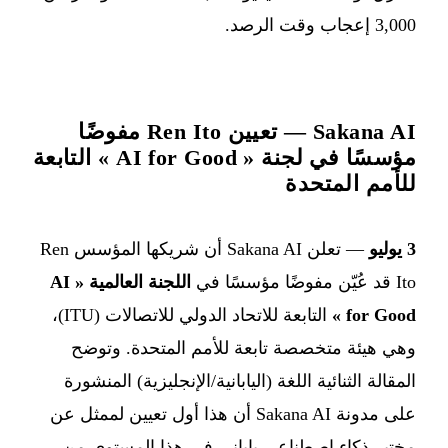
3,000 إعجاب وقت الرصد.
Sakana AI — تعيين Ren Ito مفوضًا
مؤسسًا في لجنة « AI for Good » التابعة
للأمم المتحدة
3 يوليو
— تعلن Sakana AI أن شريكها المؤسس Ren
Ito قد عُيّن مفوضًا مؤسسًا في
اللجنة العالمية « AI
for Good »
التابعة للاتحاد الدولي للاتصالات (ITU)،
وهي هيئة متخصصة تابعة للأمم المتحدة. وتوضح
المقالة الثنائية اللغة (اليابانية/الإنجليزية) المنشورة
على مدونة Sakana AI أن هذا أول تعيين لممثل عن
مختبر ذكاء اصطناعي ياباني في هذا المستوى من