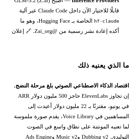
Inference Providers
— أصبح GLM-5.2 (Z.ai)
قابلًا للاختيار الآن داخل Claude Code عبر آلية
الخاصة بـ Hugging Face، وهو ما
hf-claude
أكده إعادة نشر رسمية من @Zai_org.
🔗 إعلان
ما الذي يعنيه ذلك
اقتصاد الذكاء الاصطناعي الصوتي بلغ مرحلة النضج.
إن تجاوز ElevenLabs حاجز 500 مليون دولار ARR
في يونيو، مقترنًا بـ 22 مليون دولار أعيدت إلى
المساهمين في Voice Library، يقدم صورة ملموسة
لما تعنيه المونتنة على نطاق واسع في الصوت
التوليدي. Dubbing v2 وMusic v2 وAds Engine