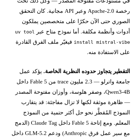
في مستودعات مفتوحة المصدر — وكل ذلك تحت
رخصة Apache-2.0 وعبر API مجانية. كان التحقق
الصوري حتى الآن حكرًا على متخصصين يملكون
أدوات وأنظمة مكلفة. أما نموذج متاح عبر
uv tool
فيغيّر ملف الفرق القادرة
install mistral-vibe
على الاستفادة منه.
التقطير يتجاوز حدوده النظرية الخاصة.
يؤكد عمل
جامعة واترلو — 2.3 مليون trace من Fable 5 داخل
Qwen3-4B، وصفر هلوسة، وأوزان مفتوحة المصدر
— ظاهرة موثقة لكنها لا تزال مفاجئة: قد يتقارب
النموذج المُقطَّر نحو حل أكثر حتمية من النموذج
المعلم. ومع إتاحة Fable 5 داخل Claude Tag (الدمج
مع سير عمل فرق Anthropic) ودعم GLM-5.2 داخل