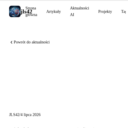
Strona
Aktualności
jls42
Artykuły
Projekty
Tag
główna
AI
Powrót do aktualności
ElevenLabs przekracza 500
mln USD ARR w czerwcu,
Leanstral 1.5 saturuje
miniF2F, Fable 5 wdrożony w
Claude Tag
JLS42
/
4 lipca 2026