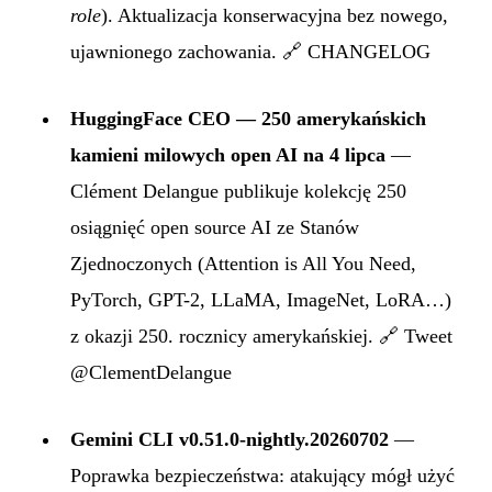
role
). Aktualizacja konserwacyjna bez nowego,
ujawnionego zachowania.
🔗 CHANGELOG
HuggingFace CEO — 250 amerykańskich
kamieni milowych open AI na 4 lipca
—
Clément Delangue publikuje kolekcję 250
osiągnięć open source AI ze Stanów
Zjednoczonych (Attention is All You Need,
PyTorch, GPT-2, LLaMA, ImageNet, LoRA…)
z okazji 250. rocznicy amerykańskiej.
🔗 Tweet
@ClementDelangue
Gemini CLI v0.51.0-nightly.20260702
—
Poprawka bezpieczeństwa: atakujący mógł użyć