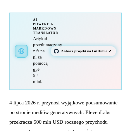
AI-
POWERED-
MARKDOWN-
TRANSLATOR
Artykuł
przetłumaczony
z fr na
Zobacz projekt na GitHubie ↗
pl za
pomocą
gpt-
5.4-
mini.
4 lipca 2026 r. przynosi wyjątkowe podsumowanie
po stronie mediów generatywnych: ElevenLabs
przekracza 500 mln USD rocznego przychodu