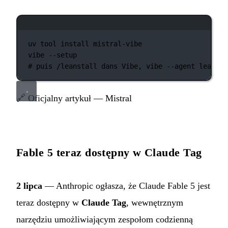
Okno terminala
uv
tool
install
mistral-vibe
vibe
--setup
# puis /leanstall dans Vibe, vibe --agent lean
🔗
Oficjalny artykuł — Mistral
Fable 5 teraz dostępny w Claude Tag
2 lipca
— Anthropic ogłasza, że Claude Fable 5 jest
teraz dostępny w
Claude Tag
, wewnętrznym
narzędziu umożliwiającym zespołom codzienną