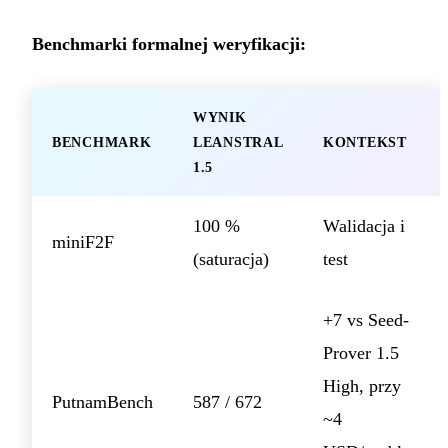
Benchmarki formalnej weryfikacji:
WYNIK
BENCHMARK
LEANSTRAL
KONTEKST
1.5
100 %
Walidacja i
miniF2F
(saturacja)
test
+7 vs Seed-
Prover 1.5
High, przy
PutnamBench
587 / 672
~4