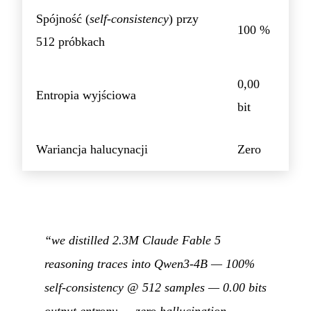
Spójność (
self-consistency
) przy
100 %
512 próbkach
0,00
Entropia wyjściowa
bit
Wariancja halucynacji
Zero
“we distilled 2.3M Claude Fable 5
reasoning traces into Qwen3-4B — 100%
self-consistency @ 512 samples — 0.00 bits
output entropy — zero hallucination