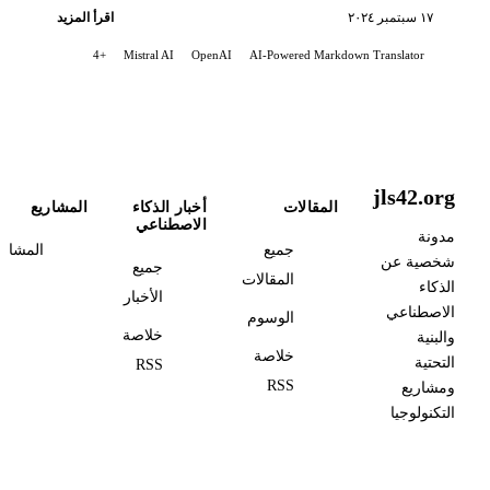
١٧ سبتمبر ٢٠٢٤
اقرأ المزيد
+4
Mistral AI
OpenAI
AI-Powered Markdown Translator
jls42.org
المقالات
أخبار الذكاء
المشاريع
الاصطناعي
مدونة
جميع
المشاري
شخصية عن
جميع
المقالات
الذكاء
الأخبار
الاصطناعي
الوسوم
خلاصة
والبنية
خلاصة
التحتية
RSS
RSS
ومشاريع
التكنولوجيا