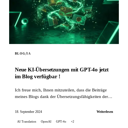
/
BLOG
IA
Neue KI-Übersetzungen mit GPT-4o jetzt
im Blog verfügbar !
Ich freue mich, Ihnen mitzuteilen, dass die Beiträge
meines Blogs dank der Übersetzungsfähigkeiten der
Künstlichen Intelligenz jetzt in mehreren Sprachen
verfügbar sind...
18. September 2024
Weiterlesen
AI Translation
OpenAI
GPT-4o
+2