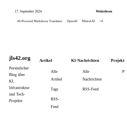
anzukündigen. Dieses Update bringt mehrere
bedeutende Verbesserungen mit sich...
17. September 2024
Weiterlesen
AI-Powered Markdown Translator
OpenAI
Mistral AI
+4
jls42.org
Artikel
KI-Nachrichten
Projekte
Persönlicher
Alle
Alle
Pr
Blog über
Artikel
Nachrichten
KI,
Infrastruktur
Tags
RSS-Feed
und Tech-
RSS-
Projekte
Feed