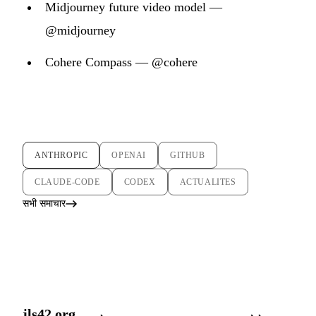
Midjourney future video model —
@midjourney
Cohere Compass — @cohere
ANTHROPIC
OPENAI
GITHUB
CLAUDE-CODE
CODEX
ACTUALITES
सभी समाचार
jls42.org