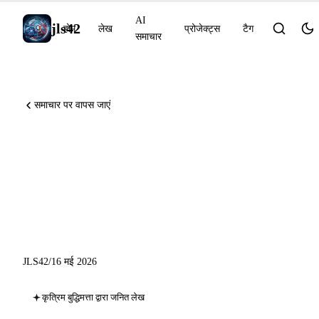
AI
jls42
होम
लेख
प्रोजेक्ट्स
टैग
समाचार
समाचार पर वापस जाएं
15 जून से Anthropic का
प्रोग्रामैटिक क्रेडिट, Codex UI
का अनुकूलन, GitHub App
tokens stateless
JLS42
/
16 मई 2026
कृत्रिम बुद्धिमत्ता द्वारा जनित लेख