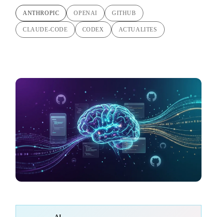
ANTHROPIC
OPENAI
GITHUB
CLAUDE-CODE
CODEX
ACTUALITES
AI-