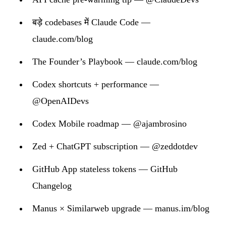
बड़े codebases में Claude Code —
claude.com/blog
The Founder’s Playbook — claude.com/blog
Codex shortcuts + performance —
@OpenAIDevs
Codex Mobile roadmap — @ajambrosino
Zed + ChatGPT subscription — @zeddotdev
GitHub App stateless tokens — GitHub
Changelog
Manus × Similarweb upgrade — manus.im/blog